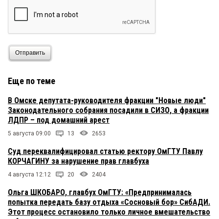
Отправить
Еще по теме
В Омске депутата-руководителя фракции "Новые люди"
Законодательного собрания посадили в СИЗО, а фракции
ЛДПР – под домашний арест
5 августа 09:00
13
2653
Суд переквалифицировал статью ректору ОмГТУ Павлу
КОРЧАГИНУ за нарушение прав главбуха
4 августа 12:12
20
2404
Ольга ШКОБАРО, главбух ОмГТУ: «Предпринималась
попытка передать базу отдыха «Сосновый бор» СибАДИ.
Этот процесс остановило только личное вмешательство