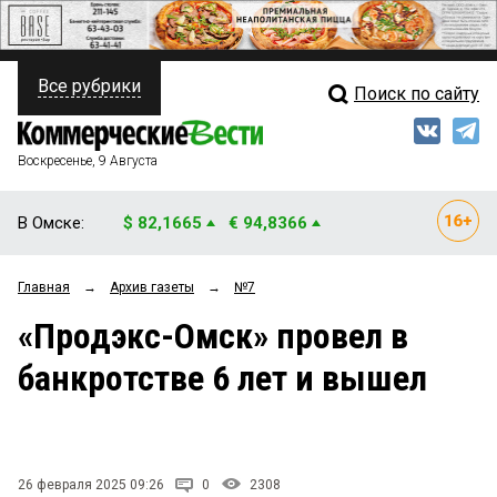
Все рубрики
Поиск по сайту
ПОЛИТИКА
Свежий выпуск
Медиа
ФИНАНСЫ
Воскресенье, 9 Августа
Кто есть кто
НЕДВИЖИМОСТЬ
В Омске:
$ 82,1665
€ 94,8366
Интервью
БИЗНЕС
Главная
→
Архив газеты
→
№7
Мнения
ОБЩЕСТВО
«Продэкс-Омск» провел в
Рейтинги
ЗАКОН
банкротстве 6 лет и вышел
Блоги
НОВОСТИ КОМПАНИЙ
Архив
ПРОИСШЕСТВИЯ
26 февраля 2025 09:26
0
2308