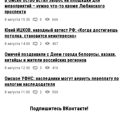
В Омске остро встал запрос на площадки для
мероприятий – нужно что-то кроме Любинского
проспекта
8 августа 15:30
5
666
Юрий ИЦКОВ, народный артист РФ: «Когда достигаешь
потолка, становится неинтересно»
8 августа 14:00
2
457
Омичей поздравили с Днем города белорусы, казахи,
китайцы и жители российских регионов
8 августа 12:30
3
416
Омское УФНС: наследники могут вернуть переплату по
налогам наследодателя
8 августа 11:00
2
550
Подпишитесь ВКонтакте!