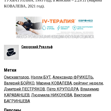
ТУХБАТУЛЛИН, 1993 год), а женский – 2:29:11 (Марина
КОВАЛЕВА, 2021 год).
Сикорский Рудольф
Метки
Омскавтодор
,
Нэлли БУТ
,
Александр ФРИКЕЛЬ
,
Валерий БОЙКО
,
Марина КОВАЛЕВА
,
рейтинг недели
,
Дмитрий ПЕСТРЯКОВ
,
Пётр КРУПОДРА
,
Владимир
КАРАВАНЦЕВ
,
Людмила НИКОНОВА
,
Виктория
БАГРИНЦЕВА
Персоны