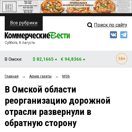
Все рубрики
Поиск по сайту
ПОЛИТИКА
Свежий выпуск
Медиа
ФИНАНСЫ
Суббота, 8 Августа
Кто есть кто
НЕДВИЖИМОСТЬ
В Омске:
$ 82,1665
€ 94,8366
Интервью
БИЗНЕС
Главная
→
Архив газеты
→
№36
Мнения
ОБЩЕСТВО
В Омской области
Рейтинги
ЗАКОН
реорганизацию дорожной
Блоги
НОВОСТИ КОМПАНИЙ
отрасли развернули в
Архив
ПРОИСШЕСТВИЯ
обратную сторону