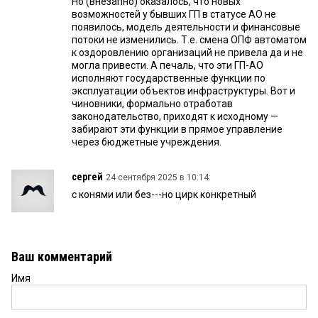
Но (внезапно) оказалось, что новых
возможностей у бывших ГП в статусе АО не
появилось, модель деятельности и финансовые
потоки не изменились. Т.е. смена ОПФ автоматом
к оздоровлению организаций не привела да и не
могла привести. А печаль, что эти ГП-АО
исполняют государственные функции по
эксплуатации объектов инфраструктуры. Вот и
чиновники, формально отработав
законодательство, приходят к исходному —
забирают эти функции в прямое управление
через бюджетные учреждения.
сергей
24 сентября 2025 в 10:14:
с конями или без---но цирк конкретный
Ваш комментарий
Имя