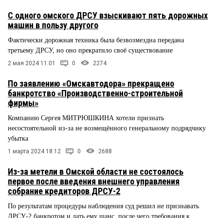
С одного омского ДРСУ взыскивают пять дорожных
машин в пользу другого
Фактически дорожная техника была безвозмездна передана
третьему ДРСУ, но оно прекратило своё существование
2 мая 2024 11:01
0
2274
По заявлению «Омскавтодора» прекращено
банкротство «Производственно-строительной
фирмы»
Компанию Сергея МИТРЮШКИНА хотели признать
несостоятельной из-за не возмещённого генеральному подрядчику
убытка
1 марта 2024 18:12
0
2688
Из-за метели в Омской области не состоялось
первое после введения внешнего управления
собрание кредиторов ДРСУ-2
По результатам процедуры наблюдения суд решил не признавать
ДРСУ-2 банкротом и дать ему шанс, после чего требования к