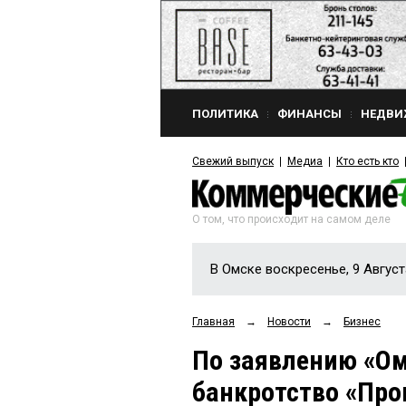
ПОЛИТИКА
ФИНАНСЫ
НЕДВИ
Свежий выпуск
Медиа
Кто есть кто
О том, что происходит на самом деле
В Омске воскресенье, 9 Август
Главная
→
Новости
→
Бизнес
По заявлению «О
банкротство «Про