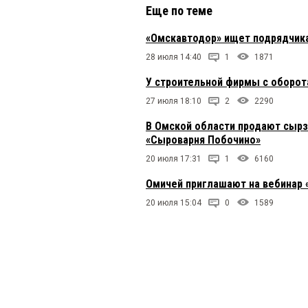
Еще по теме
«Омскавтодор» ищет подрядчика
28 июля 14:40
1
1871
У строительной фирмы с оборот
27 июля 18:10
2
2290
В Омской области продают сырз
«Сыроварня Побочино»
20 июля 17:31
1
6160
Омичей приглашают на вебинар 
20 июля 15:04
0
1589