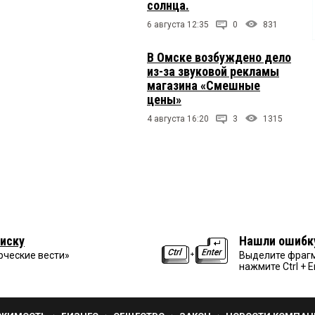
солнца.
6 августа 12:35
0
831
В Омске возбуждено дело
из-за звуковой рекламы
магазина «Смешные
цены»
4 августа 16:20
3
1315
иску
Нашли ошибк
рческие вести»
Выделите фрагм
нажмите Ctrl + E