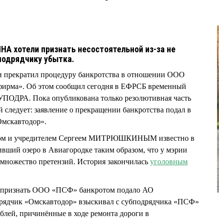
 хотели признать несостоятельной из-за не
подрядчику убытка.
и прекратил процедуру банкротства в отношении ООО
фирма». Об этом сообщил сегодня в ЕФРСБ временный
ПОДРА. Пока опубликована только резолютивная часть
й следует: заявление о прекращении банкротства подал в
Омскавтодор».
ром и учредителем Сергеем МИТРЮШКИНЫМ известно в
ивший озеро в Авиагородке таким образом, что у мэрии
у множество претензий. История закончилась
уголовным
м признать ООО «ПСФ» банкротом подало АО
рядчик «Омскавтодор» взыскивал с субподрядчика «ПСФ»
ублей, причинённые в ходе ремонта дороги в