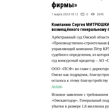
фирмы»
1 марта 2024 18:12
0
2690
Компанию Сергея МИТРЮШКИНА
возмещённого генеральному 
Арбитражный суд Омской област
«Производственно-строительная 
управляющий компании Пётр КРУ
судебного определения, из которо
суд конкурсный кредитор – АО «
ООО «ПСФ» во главе с директо
Омске как подрядчик, благоустро
осталось к этому благоустройств
делом
.
Исковое заявление с требование
«Омскавтодор». Генеральный под
убытки в размере 1,6 миллиона р