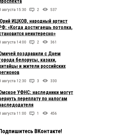
проспекта
8 августа 15:30
2
537
Юрий ИЦКОВ, народный артист
РФ: «Когда достигаешь потолка,
становится неинтересно»
8 августа 14:00
2
361
Омичей поздравили с Днем
города белорусы, казахи,
китайцы и жители российских
регионов
8 августа 12:30
3
330
Омское УФНС: наследники могут
вернуть переплату по налогам
наследодателя
8 августа 11:00
1
456
Подпишитесь ВКонтакте!