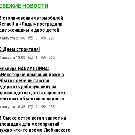
СВЕЖИЕ НОВОСТИ
В столкновении автомобилей
Renault и «Лады» пострадали
две женщины и двое детей
8 августа 21:48
0
227
С Днем строителя!
8 августа 18:00
1
265
Эльвира НАБИУЛЛИНА:
«Некоторые компании даже в
убыток себе пытаются
удержать рабочую силу на
производствах, хотя спрос в их
секторах объективно падает»
8 августа 16:45
2
355
В Омске остро встал запрос на
площадки для мероприятий –
нужно что-то кроме Любинского