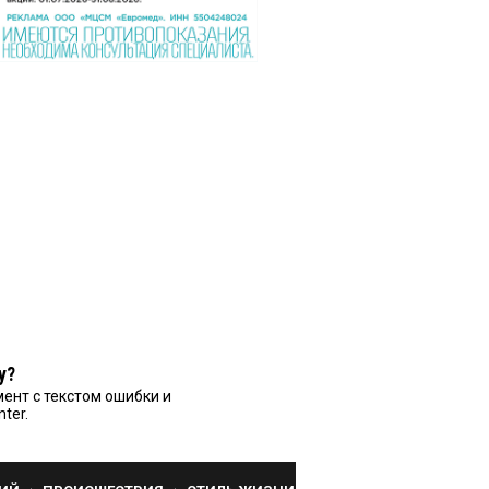
у?
ент с текстом ошибки и
nter.