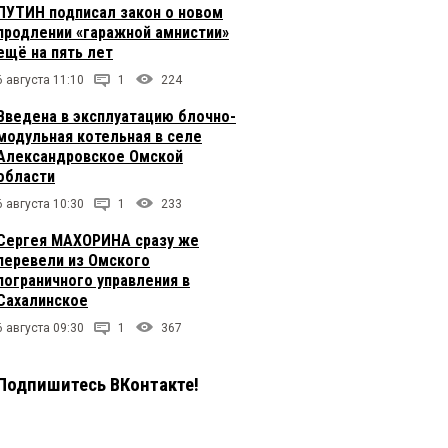
ПУТИН подписал закон о новом
продлении «гаражной амнистии»
ещё на пять лет
6 августа 11:10
1
224
Введена в эксплуатацию блочно-
модульная котельная в селе
Александровское Омской
области
6 августа 10:30
1
233
Сергея МАХОРИНА сразу же
перевели из Омского
пограничного управления в
Сахалинское
6 августа 09:30
1
367
Подпишитесь ВКонтакте!