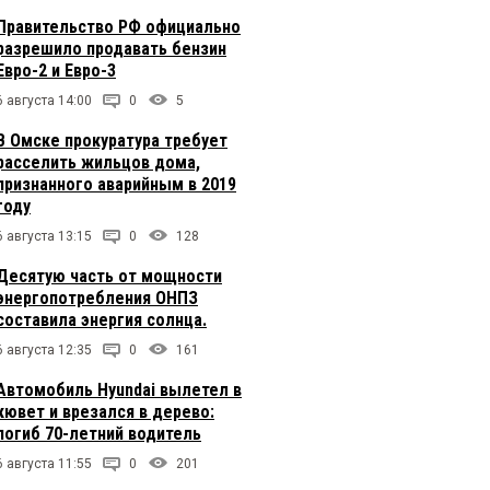
Правительство РФ официально
разрешило продавать бензин
Евро-2 и Евро-3
6 августа 14:00
0
5
В Омске прокуратура требует
расселить жильцов дома,
признанного аварийным в 2019
году
6 августа 13:15
0
128
Десятую часть от мощности
энергопотребления ОНПЗ
составила энергия солнца.
6 августа 12:35
0
161
Автомобиль Hyundai вылетел в
кювет и врезался в дерево:
погиб 70-летний водитель
6 августа 11:55
0
201