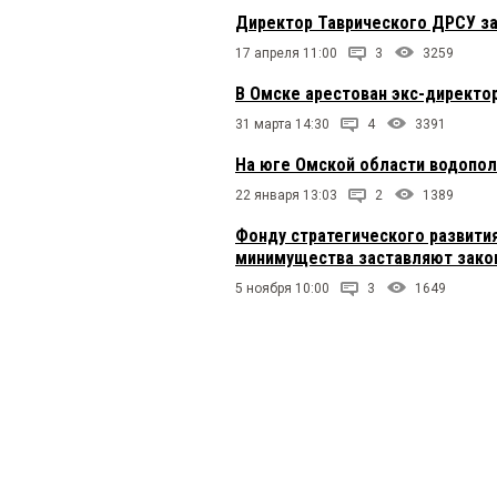
Директор Таврического ДРСУ з
17 апреля 11:00
3
3259
В Омске арестован экс-директо
31 марта 14:30
4
3391
На юге Омской области водопол
22 января 13:03
2
1389
Фонду стратегического развити
минимущества заставляют зако
5 ноября 10:00
3
1649