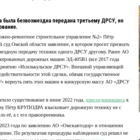
а была безвозмездна передана третьему ДРСУ, но
ование.
но-ремонтное строительное управление №2» Пётр
уд Омской области заявление, в котором просит признать
змездную передачу техники одного ДРСУ другому. Ранее АО
нированных дорожных машин ЭД-405В1 (все 2017 года
дприятию «Исилькульское ДРСУ». Внешний управляющий
действительности этой сделки, обязав государственное
» вернуть пять этих машин в конкурсную массу АО «ДРСУ
тило существование в июне 2022 года,
присоединившись
к
му Пётр КРУПОДРА взыскивает дорожную технику не с
ло её, а с его правопреемника.
е 2023 года по заявлению АО «Омскавтодор» в отношении
ение. По результатам процедуры наблюдения суд решил не