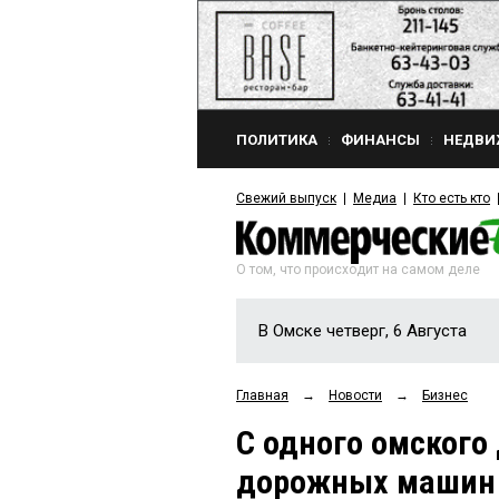
ПОЛИТИКА
ФИНАНСЫ
НЕДВИ
Свежий выпуск
Медиа
Кто есть кто
О том, что происходит на самом деле
В Омске четверг, 6 Августа
Главная
→
Новости
→
Бизнес
С одного омского
дорожных машин в