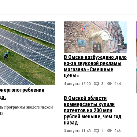
В Омске возбуждено дело
из-за звуковой рекламы
магазина «Смешные
цены»
4 августа 16:20
3
944
энергопотребления
ца.
В Омской области
коммерсанты купили
ть программы экологической
патентов на 200 млн
ПЗ.
рублей меньше, чем год
назад
3 августа 11:43
1
946