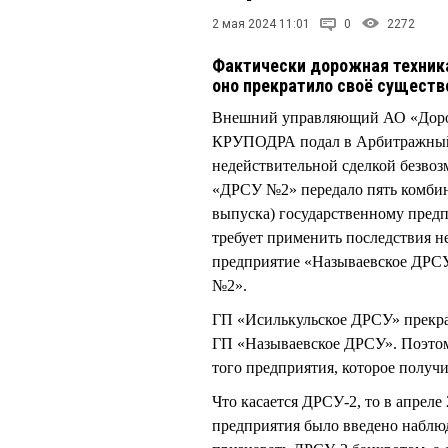
2 мая 2024 11:01
0
2272
Фактически дорожная техник
оно прекратило своё существ
Внешний управляющий АО «Дорож
КРУПОДРА подал в Арбитражный с
недействительной сделкой безво
«ДРСУ №2» передало пять комби
выпуска) государственному пре
требует применить последствия не
предприятие «Называевское ДРСУ
№2».
ГП «Исилькульское ДРСУ» прекра
ГП «Называевское ДРСУ». Поэто
того предприятия, которое получи
Что касается ДРСУ-2, то в апрел
предприятия было введено наблюд