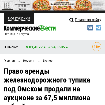
Все рубрики
Поиск по сайту
ПОЛИТИКА
Свежий выпуск
Медиа
ФИНАНСЫ
Пятница, 7 Августа
Кто есть кто
НЕДВИЖИМОСТЬ
В Омске:
$ 81,4077
€ 94,0585
Интервью
БИЗНЕС
Главная
→
Новости
→
Бизнес
Мнения
ОБЩЕСТВО
Право аренды
Рейтинги
ЗАКОН
железнодорожного тупика
Блоги
НОВОСТИ КОМПАНИЙ
под Омском продали на
Архив
ПРОИСШЕСТВИЯ
аукционе за 67,5 миллиона