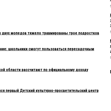
и двух мопедов тяжело травмированы трое подростков
ние: школьники смогут пользоваться пересадочным
ой области рассчитают по официальному доходу
лся первый Детский культурно-просветительский центр