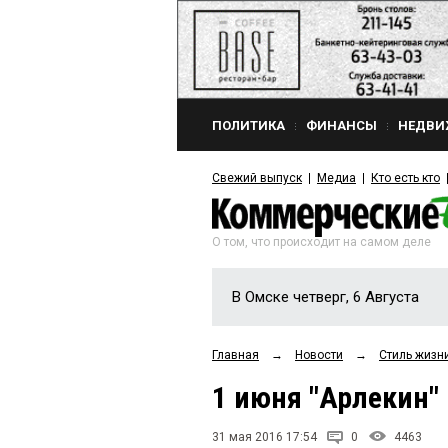
ПОЛИТИКА
ФИНАНСЫ
НЕДВИ
Свежий выпуск
Медиа
Кто есть кто
О том, что происходит на самом деле
В Омске четверг, 6 Августа
Главная
→
Новости
→
Стиль жизн
1 июня "Арлекин"
31 мая 2016 17:54
0
4463