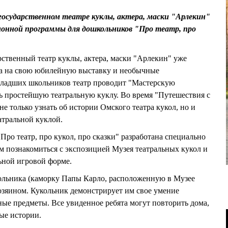
государственном театре куклы, актера, маски "Арлекин"
ионной программы для дошкольников "Про театр, про
ственный театр куклы, актера, маски "Арлекин" уже
да на свою юбилейную выставку и необычные
ладших школьников театр проводит "Мастерскую
ть простейшую театральную куклу. Во время "Путешествия с
е только узнать об истории Омского театра кукол, но и
атральной куклой.
ро театр, про кукол, про сказки" разработана специально
 им познакомиться с экспозицией Музея театральных кукол и
ьной игровой форме.
ольника (каморку Папы Карло, расположенную в Музее
ё хозяином. Кукольник демонстрирует им свое умение
ые предметы. Все увиденное ребята могут повторить дома,
ые истории.