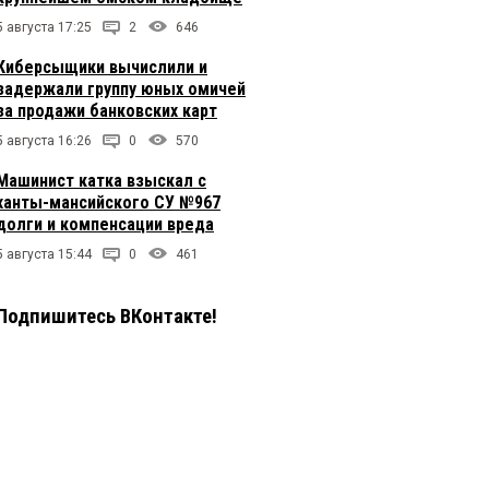
5 августа 17:25
2
646
Киберсыщики вычислили и
задержали группу юных омичей
за продажи банковских карт
5 августа 16:26
0
570
Машинист катка взыскал с
ханты-мансийского СУ №967
долги и компенсации вреда
5 августа 15:44
0
461
Подпишитесь ВКонтакте!