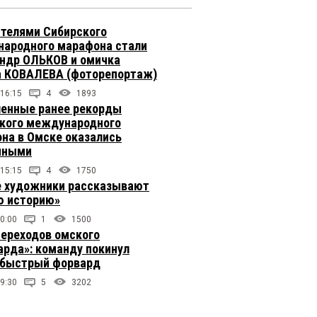
телями Сибирского
ародного марафона стали
ндр ОЛЬКОВ и омичка
 КОВАЛЕВА (фоторепортаж)
 16:15
4
1893
енные ранее рекорды
кого международного
на в Омске оказались
чными
 15:15
4
1750
 художники рассказывают
 историю»
0:00
1
1500
переходов омского
арда»: команду покинул
быстрый форвард
9:30
5
3202