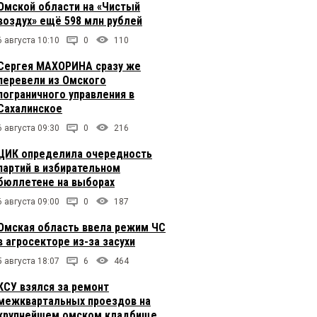
Омской области на «Чистый
воздух» ещё 598 млн рублей
6 августа 10:10
0
110
Сергея МАХОРИНА сразу же
перевели из Омского
пограничного управления в
Сахалинское
6 августа 09:30
0
216
ЦИК определила очередность
партий в избирательном
бюллетене на выборах
6 августа 09:00
0
187
Омская область ввела режим ЧС
в агросекторе из-за засухи
5 августа 18:07
6
464
КСУ взялся за ремонт
межквартальных проездов на
крупнейшем омском кладбище