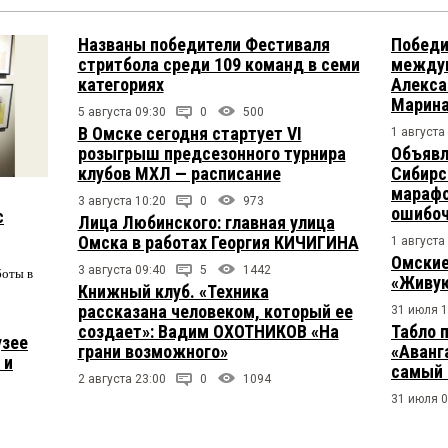
Названы победители Фестиваля
Победи
стритбола среди 109 команд в семи
междун
категориях
Алекса
Марина
5 августа 09:30
0
500
В Омске сегодня стартует VI
1 августа
розыгрыш предсезонного турнира
Объявл
клубов МХЛ — расписание
Сибирс
марафо
3 августа 10:20
0
973
ошибо
с
Лица Любинского: главная улица
Омска в работах Георгия КИЧИГИНА
1 августа
Омские
3 августа 09:40
5
1442
боты в
«Живую
Книжный клуб. «Техника
рассказана человеком, который ее
31 июля 1
создает»: Вадим ОХОТНИКОВ «На
Табло 
узее
грани возможного»
«Аванг
 и
самый 
2 августа 23:00
0
1094
31 июля 0