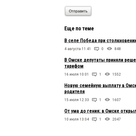
Отправить
Еще по теме
В селе Победа при столкновени
4 августа 11:41
0
848
В Омске депутаты приняли реше
тарифом
16 июля 10:01
1
1552
Новую семейную выплату в Омск
родителя
15 июля 12:33
1
1607
От ума до гения: в Омске откры
10 июля 13:04
1
2047