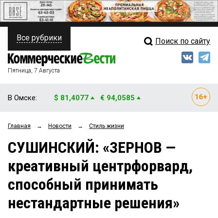
Все рубрики
Поиск по сайту
ПОЛИТИКА
Свежий выпуск
Медиа
ФИНАНСЫ
Пятница, 7 Августа
Кто есть кто
НЕДВИЖИМОСТЬ
В Омске:
$ 81,4077
€ 94,0585
Интервью
БИЗНЕС
Главная
→
Новости
→
Стиль жизни
Мнения
ОБЩЕСТВО
СУШИНСКИЙ: «ЗЕРНОВ —
Рейтинги
ЗАКОН
креативный центрфорвард,
Блоги
НОВОСТИ КОМПАНИЙ
способный принимать
Архив
ПРОИСШЕСТВИЯ
нестандартные решения»
СТИЛЬ ЖИЗНИ