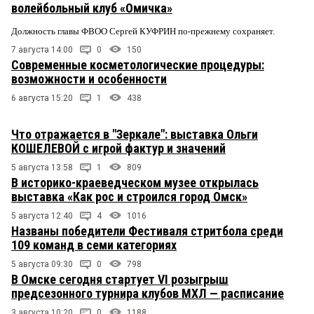
волейбольный клуб «Омичка»
Должность главы ФВОО Сергей КУФРИН по-прежнему сохраняет.
7 августа 14:00
0
150
Современные косметологические процедуры:
возможности и особенности
6 августа 15:20
1
438
Что отражается в "Зеркале": выставка Ольги
КОШЕЛЕВОЙ с игрой фактур и значений
5 августа 13:58
1
809
В историко-краеведческом музее открылась
выставка «Как рос и строился город Омск»
5 августа 12:40
4
1016
Названы победители Фестиваля стритбола среди
109 команд в семи категориях
5 августа 09:30
0
798
В Омске сегодня стартует VI розыгрыш
предсезонного турнира клубов МХЛ — расписание
3 августа 10:20
0
1188