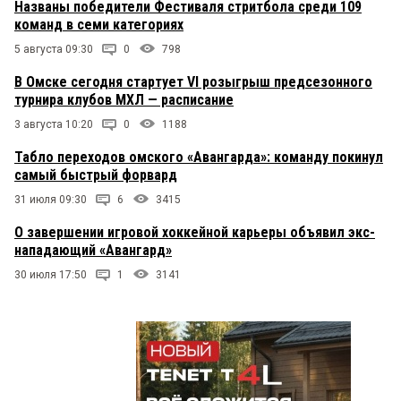
Названы победители Фестиваля стритбола среди 109
команд в семи категориях
5 августа 09:30
0
798
В Омске сегодня стартует VI розыгрыш предсезонного
турнира клубов МХЛ — расписание
3 августа 10:20
0
1188
Табло переходов омского «Авангарда»: команду покинул
самый быстрый форвард
31 июля 09:30
6
3415
О завершении игровой хоккейной карьеры объявил экс-
нападающий «Авангард»
30 июля 17:50
1
3141