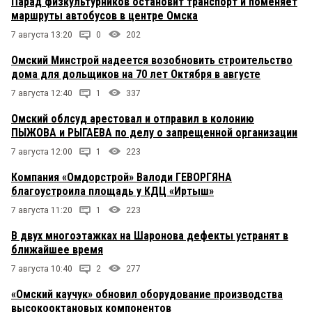
Парад физкультурников остановит транспорт и поменяет
маршруты автобусов в центре Омска
7 августа 13:20
0
202
Омский Минстрой надеется возобновить строительство
дома для дольщиков на 70 лет Октября в августе
7 августа 12:40
1
337
Омский облсуд арестовал и отправил в колонию
ПЫЖОВА и РЫГАЕВА по делу о запрещенной организации
7 августа 12:00
1
223
Компания «Омдорстрой» Валоди ГЕВОРГЯНА
благоустроила площадь у КДЦ «Иртыш»
7 августа 11:20
1
223
В двух многоэтажках на Шаронова дефекты устранят в
ближайшее время
7 августа 10:40
2
277
«Омский каучук» обновил оборудование производства
высокооктановых компонентов