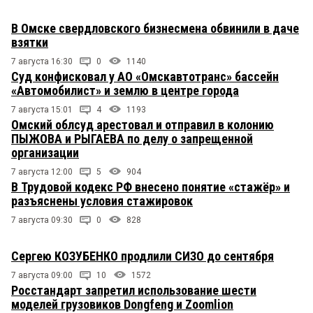
В Омске свердловского бизнесмена обвинили в даче
взятки
7 августа 16:30
0
1140
Суд конфисковал у АО «Омскавтотранс» бассейн
«Автомобилист» и землю в центре города
7 августа 15:01
4
1193
Омский облсуд арестовал и отправил в колонию
ПЫЖОВА и РЫГАЕВА по делу о запрещенной
организации
7 августа 12:00
5
904
В Трудовой кодекс РФ внесено понятие «стажёр» и
разъяснены условия стажировок
7 августа 09:30
0
828
Сергею КОЗУБЕНКО продлили СИЗО до сентября
7 августа 09:00
10
1572
Росстандарт запретил использование шести
моделей грузовиков Dongfeng и Zoomlion