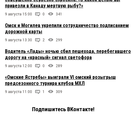
привезли в Канаду мертвую рыбу?»
9 августа 15:00
0
341
Омск и Могилев укрепили сотрудничество подписанием
дорожной карты
9 августа 13:30
2
299
Водитель «Лады» ночью сбил пешехода, перебегавшего
дорогу на «красный» сигнал светофора
9 августа 12:00
0
289
«Омские Ястребы» выиграли VI омский розыгрыш
предсезонного турнира клубов МХЛ
9 августа 11:00
1
309
Подпишитесь ВКонтакте!