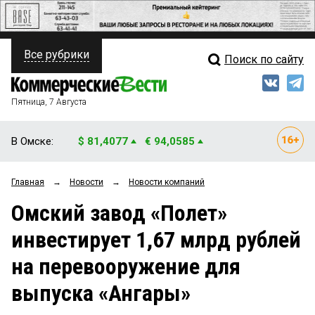
Все рубрики
Поиск по сайту
ПОЛИТИКА
Свежий выпуск
Медиа
ФИНАНСЫ
Пятница, 7 Августа
Кто есть кто
НЕДВИЖИМОСТЬ
В Омске:
$ 81,4077
€ 94,0585
Интервью
БИЗНЕС
Главная
→
Новости
→
Новости компаний
Мнения
ОБЩЕСТВО
Омский завод «Полет»
Рейтинги
ЗАКОН
инвестирует 1,67 млрд рублей
Блоги
НОВОСТИ КОМПАНИЙ
на перевооружение для
Архив
ПРОИСШЕСТВИЯ
выпуска «Ангары»