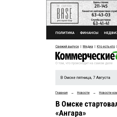
ПОЛИТИКА
ФИНАНСЫ
НЕДВИ
Свежий выпуск
Медиа
Кто есть кто
О том, что происходит на самом деле
В Омске пятница, 7 Августа
Главная
→
Новости
→
Новости ко
В Омске стартова
«Ангара»