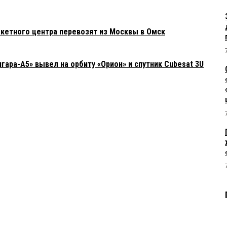
кетного центра перевозят из Москвы в Омск
гара-А5» вывел на орбиту «Орион» и спутник Cubesat 3U