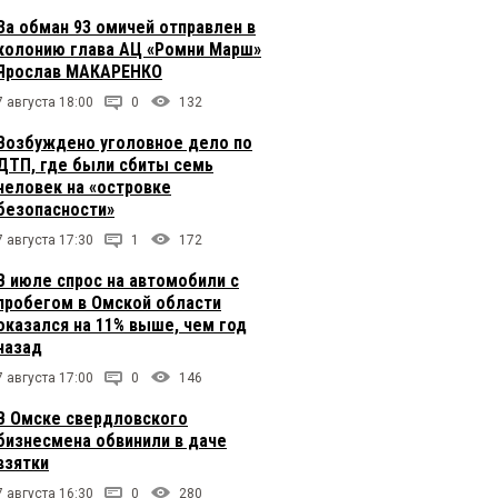
За обман 93 омичей отправлен в
колонию глава АЦ «Ромни Марш»
Ярослав МАКАРЕНКО
7 августа 18:00
0
132
Возбуждено уголовное дело по
ДТП, где были сбиты семь
человек на «островке
безопасности»
7 августа 17:30
1
172
В июле спрос на автомобили с
пробегом в Омской области
оказался на 11% выше, чем год
назад
7 августа 17:00
0
146
В Омске свердловского
бизнесмена обвинили в даче
взятки
7 августа 16:30
0
280