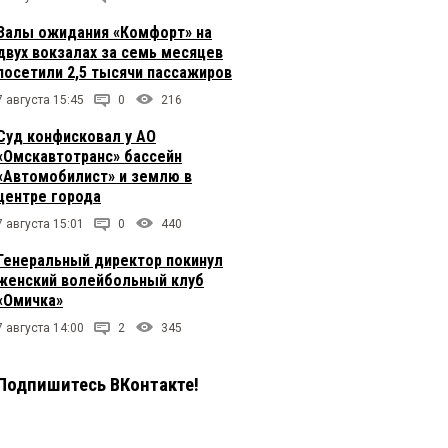
Залы ожидания «Комфорт» на
двух вокзалах за семь месяцев
посетили 2,5 тысячи пассажиров
7 августа 15:45
0
216
Суд конфисковал у АО
«Омскавтотранс» бассейн
«Автомобилист» и землю в
центре города
7 августа 15:01
0
440
Генеральный директор покинул
женский волейбольный клуб
«Омичка»
7 августа 14:00
2
345
Подпишитесь ВКонтакте!