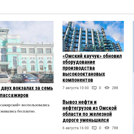
«Омский каучук» обновил
оборудование
производства
высокооктановых
компонентов
двух вокзалах за семь
7 августа 10:00
0
288
 пассажиров
Вывоз нефти и
ссажирский» воспользовались
нефтегрузов из Омской
луживались бесплатно.
области по железной
дороге уменьшился
6 августа 16:00
0
788