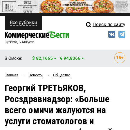
Все рубрики
Поиск по сайту
ПОЛИТИКА
Свежий выпуск
Медиа
ФИНАНСЫ
Суббота, 8 Августа
Кто есть кто
НЕДВИЖИМОСТЬ
В Омске:
$ 82,1665
€ 94,8366
Интервью
БИЗНЕС
Главная
→
Новости
→
Общество
Мнения
ОБЩЕСТВО
Георгий ТРЕТЬЯКОВ,
Рейтинги
ЗАКОН
Росздравнадзор: «Больше
Блоги
НОВОСТИ КОМПАНИЙ
всего омичи жалуются на
Архив
ПРОИСШЕСТВИЯ
услуги стоматологов и