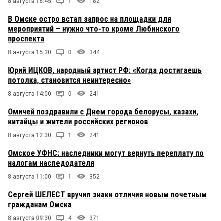
8 августа 16:45
1
182
В Омске остро встал запрос на площадки для
мероприятий – нужно что-то кроме Любинского
проспекта
8 августа 15:30
0
344
Юрий ИЦКОВ, народный артист РФ: «Когда достигаешь
потолка, становится неинтересно»
8 августа 14:00
0
241
Омичей поздравили с Днем города белорусы, казахи,
китайцы и жители российских регионов
8 августа 12:30
1
241
Омское УФНС: наследники могут вернуть переплату по
налогам наследодателя
8 августа 11:00
1
352
Сергей ШЕЛЕСТ вручил знаки отличия новым почетным
гражданам Омска
8 августа 09:30
4
371