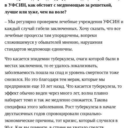
в УФСИН, как обстоит с медпомощью за решеткой,
лучше или хуже, чем на воле?
– Мы регулярно проверяем лечебные учреждения УФСИН и
каждый случай гибели заключенных. Хочу сказать, что все
лечебные процессы там упорядочены, вопреки
сложившемуся у обывателей мнению, нарушения
стандартов медпомощи единичны.
Что касается эпидемии туберкулеза, очаги которой были в
местах заключения, то ее удалось локализовать,
заболеваемость пошла на спад и уровень смертности тоже
снизился. Но это благодаря тем мерам, которые мы
предприняли еще 10 лет назад. Что касается туберкулеза, то
эффект обычно виден через много лет, волна плавно
набирает темп и так же медленно снижается. Такова
специфика этого заболевания. Рост туберкулеза в начале
двухтысячных годов спровоцировали социально-
экономические причины, тот кризис, который случился в
90-х. Как вы помните, в стране не хватало средств,