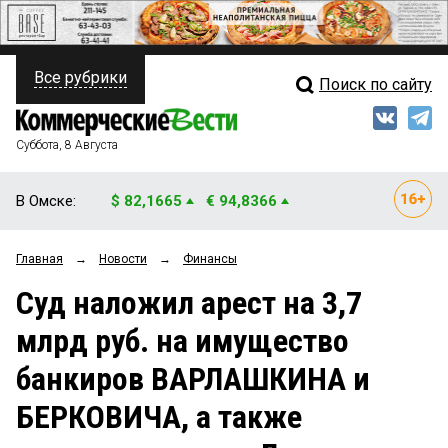
Все рубрики
Поиск по сайту
ПОЛИТИКА
Свежий выпуск
Медиа
ФИНАНСЫ
Суббота, 8 Августа
Кто есть кто
НЕДВИЖИМОСТЬ
В Омске:
$ 82,1665
€ 94,8366
Интервью
БИЗНЕС
Главная
→
Новости
→
Финансы
Мнения
ОБЩЕСТВО
Суд наложил арест на 3,7
Рейтинги
ЗАКОН
млрд руб. на имущество
Блоги
НОВОСТИ КОМПАНИЙ
банкиров ВАРЛАШКИНА и
Архив
ПРОИСШЕСТВИЯ
БЕРКОВИЧА, а также