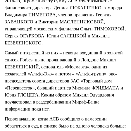
2016-го). Кроме них эту сумму АСВ хочет взыскать с
финансового директора Дениса ЛЮБАЩЕНКО, зампреда
Владимира ПИМЕНОВА, членов правления Георгия
ЗАВАЦКОГО и Виктории МАСЛЕННИКОВОЙ,
управляющей московским филиалом Ольги ТИМОХОВОЙ,
Сергея ОГАРКОВА, Юлии САЛЕЦКОЙ и Михаила
БЕЗЕЛЯНСКОГО.
Самый интересный из них – некогда входивший в золотой
список Forbes, ныне проживающий в Лондоне Михаил
БЕЗЕЛЯНСКИЙ, основатель «Мосмарта», один из
создателей «Альфа-Эко» а потом – «Альфа-групп», экс-
председатель совета директоров ЗАО «Торговый дом
«Перекресток», бывший партнер Михаила ФРИДМАНА и
Юрия ГЛОЦЕРА. Каким образом Михаил Эдуардович
поучаствовал в раздербанивании Мираф-Банка,
информации пока нет.
Первоначально, когда АСВ сообщило о намерении
обратиться в суд, в списке было на одного человека больше: