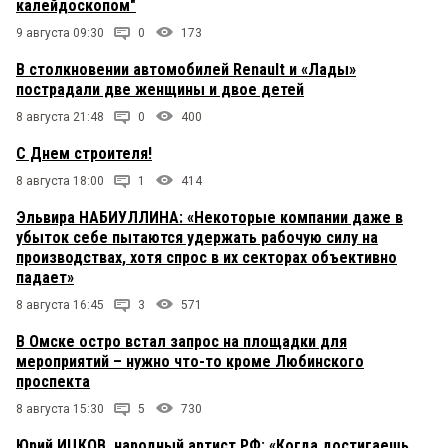
калейдоскопом"
9 августа 09:30
0
173
В столкновении автомобилей Renault и «Лады»
пострадали две женщины и двое детей
8 августа 21:48
0
400
С Днем строителя!
8 августа 18:00
1
414
Эльвира НАБИУЛЛИНА: «Некоторые компании даже в
убыток себе пытаются удержать рабочую силу на
производствах, хотя спрос в их секторах объективно
падает»
8 августа 16:45
3
571
В Омске остро встал запрос на площадки для
мероприятий – нужно что-то кроме Любинского
проспекта
8 августа 15:30
5
730
Юрий ИЦКОВ, народный артист РФ: «Когда достигаешь