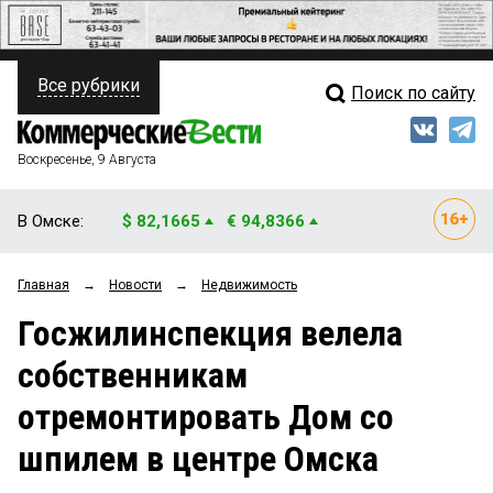
Все рубрики
Поиск по сайту
ПОЛИТИКА
Свежий выпуск
Медиа
ФИНАНСЫ
Воскресенье, 9 Августа
Кто есть кто
НЕДВИЖИМОСТЬ
В Омске:
$ 82,1665
€ 94,8366
Интервью
БИЗНЕС
Главная
→
Новости
→
Недвижимость
Мнения
ОБЩЕСТВО
Госжилинспекция велела
Рейтинги
ЗАКОН
собственникам
Блоги
НОВОСТИ КОМПАНИЙ
отремонтировать Дом со
Архив
ПРОИСШЕСТВИЯ
шпилем в центре Омска