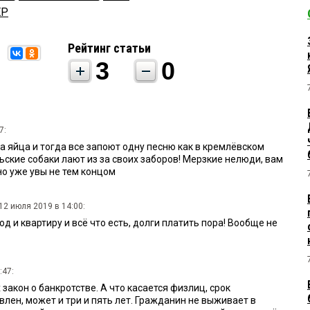
ЕР
Рейтинг статьи
3
0
7:
а яйца и тогда все запоют одну песню как в кремлёвском
ельские собаки лают из за своих заборов! Мерзкие нелюди, вам
но уже увы не тем концом
12 июля 2019 в 14:00:
од и квартиру и всё что есть, долги платить пора! Вообще не
:47:
акон о банкротстве. А что касается физлиц, срок
влен, может и три и пять лет. Гражданин не выживает в