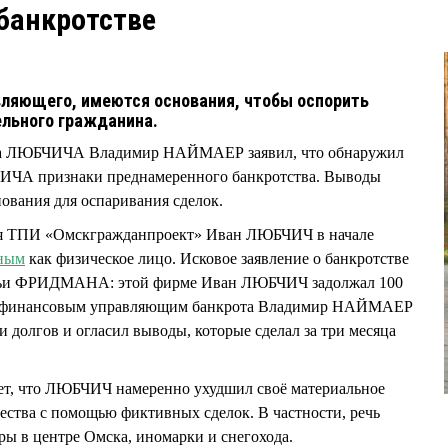
банкротстве
вляющего, имеются основания, чтобы оспорить
ельного гражданина.
а ЛЮБЧИЧА Владимир НАЙМАЕР заявил, что обнаружил
ЧИЧА признаки преднамеренного банкротства. Выводы
вания для оспаривания сделок.
я ТПИ «Омскгражданпроект» Иван ЛЮБЧИЧ в начале
ьным
как физическое лицо. Исковое заявление о банкротстве
ьи ФРИДМАНА: этой фирме Иван ЛЮБЧИЧ задолжал 100
й финансовым управляющим банкрота Владимир НАЙМАЕР
 долгов и огласил выводы, которые сделал за три месяца
т, что ЛЮБЧИЧ намеренно ухудшил своё материальное
ства с помощью фиктивных сделок. В частности, речь
иры в центре Омска, иномарки и снегохода.