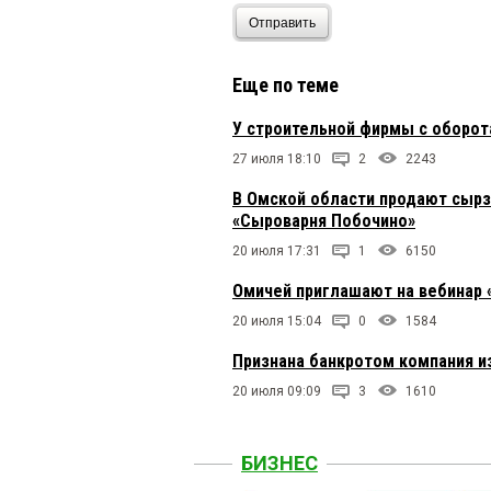
Отправить
Еще по теме
У строительной фирмы с оборот
27 июля 18:10
2
2243
В Омской области продают сырз
«Сыроварня Побочино»
20 июля 17:31
1
6150
Омичей приглашают на вебинар 
20 июля 15:04
0
1584
Признана банкротом компания и
20 июля 09:09
3
1610
БИЗНЕС