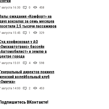
взятки
7 августа 16:30
0
458
Залы ожидания «Комфорт» на
двух вокзалах за семь месяцев
посетили 2,5 тысячи пассажиров
7 августа 15:45
1
329
Суд конфисковал у АО
«Омскавтотранс» бассейн
«Автомобилист» и землю в
центре города
7 августа 15:01
4
598
Генеральный директор покинул
женский волейбольный клуб
«Омичка»
7 августа 14:00
2
453
Подпишитесь ВКонтакте!