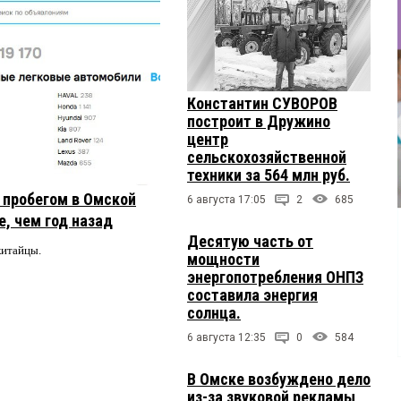
Константин СУВОРОВ
построит в Дружино
центр
сельскохозяйственной
техники за 564 млн руб.
с пробегом в Омской
6 августа 17:05
2
685
, чем год назад
Десятую часть от
китайцы.
мощности
энергопотребления ОНПЗ
составила энергия
солнца.
6 августа 12:35
0
584
В Омске возбуждено дело
из-за звуковой рекламы