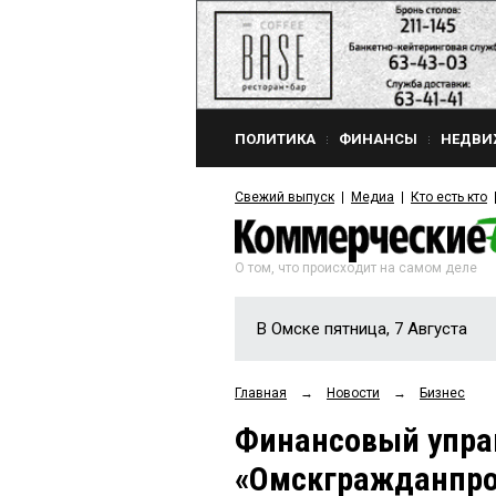
ПОЛИТИКА
ФИНАНСЫ
НЕДВИ
Свежий выпуск
Медиа
Кто есть кто
О том, что происходит на самом деле
В Омске пятница, 7 Августа
Главная
→
Новости
→
Бизнес
Финансовый упра
«Омскгражданпр