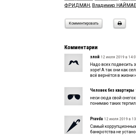
ФРИДМАН
,
Владимир НАЙМА
Комментировать
Комментарии
злой
12 июля 2019 в 14:0
Надо всех подвесить з
хоре! А так они как с
всё вернётся в жизни 
Человек без квартиры
неси сюда свой снегох
понимаю таких терпил
Pravda
12 июля 2019 в 13
Самый коррупционных з
банкротства не устано