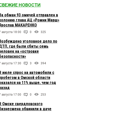
СВЕЖИЕ НОВОСТИ
За обман 93 омичей отправлен в
колонию глава АЦ «Ромни Марш»
Ярослав МАКАРЕНКО
7 августа 18:00
0
325
Возбуждено уголовное дело по
ДТП, где были сбиты семь
человек на «островке
безопасности»
7 августа 17:30
3
394
В июле спрос на автомобили с
пробегом в Омской области
оказался на 11% выше, чем год
назад
7 августа 17:00
0
253
В Омске свердловского
бизнесмена обвинили в даче