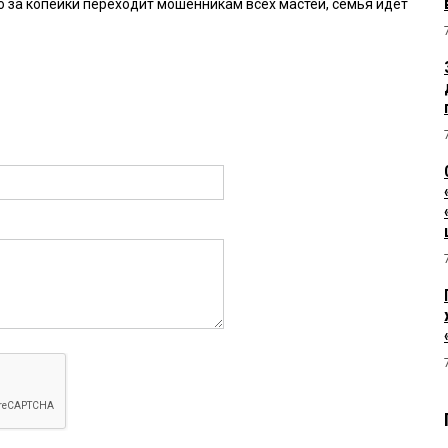
о за копейки переходит мошенникам всех мастей, семья идёт
о не стоит 100 мил. руб. даже близко
8:59:
то и делаю...