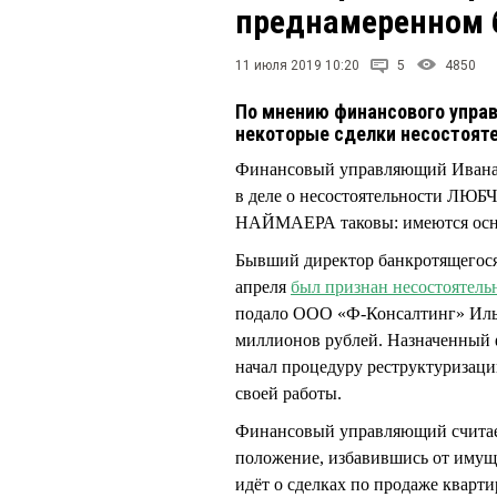
преднамеренном 
11 июля 2019 10:20
5
4850
По мнению финансового упра
некоторые сделки несостоят
Финансовый управляющий Иван
в деле о несостоятельности ЛЮБ
НАЙМАЕРА таковы: имеются осно
Бывший директор банкротящегос
апреля
был признан несостоятел
подало ООО «Ф-Консалтинг» Ил
миллионов рублей. Назначенны
начал процедуру реструктуризации
своей работы.
Финансовый управляющий считае
положение, избавившись от имуще
идёт о сделках по продаже кварт