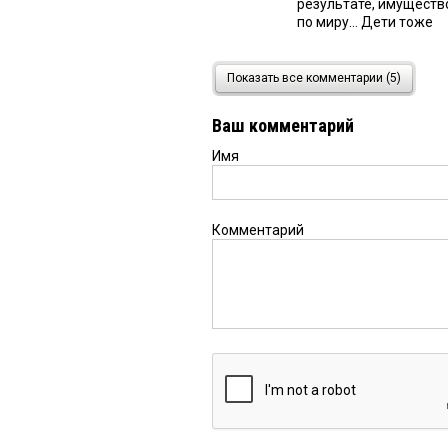
результате, имуществ
по миру... Дети тоже
...
12 июля 2019 в 11:40:
Показать все комментарии (5)
все сокрытое имуществ
Ваш комментарий
Имя
Любчич
12 июля 2019 в 0
Мой снегоход что хочу 
Комментарий