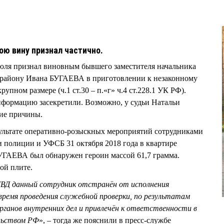
ою вину признал частично.
июля признал виновным бывшего заместителя начальника
району Ивана БУГАЕВА в приготовлении к незаконному
рупном размере (ч.1 ст.30 – п.«г» ч.4 ст.228.1 УК РФ).
информацию засекретили. Возможно, у судьи Натальи
ие причины.
езультате оперативно-розыскных мероприятий сотрудниками
 полиции и УФСБ 31 октября 2018 года в квартире
ГАЕВА был обнаружен героин массой 61,7 грамма.
ой плите.
МВД данный сотрудник отстранён от исполнения
время проведения служебной проверки, по результатам
органов внутренних дел и привлечён к ответственности в
льством РФ
», – тогда же пояснили в пресс-службе