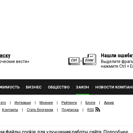
иску
Нашли ошибк
рческие вести»
Выделите фрагм
нажмите Ctrl + E
ЖИМОСТЬ
БИЗНЕС
ОБЩЕСТВО
ЗАКОН
НОВОСТИ КОМПАН
 кто
Интервью
Мнения
Рейтинги
Блоги
Архив
Контакты
Стать блогером
Подписка
RSS
м файлы cookie для улучшения работы сайта.
Подробнее
Политика конфиденциальности
ЗДАТЕЛЬСКИЙ ДОМ «КВ».