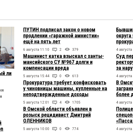
ПУТИН подписал закон о новом
Бывший
продлении «гаражной амнистии»
округа
ещё на пять лет
прокур
6 августа 11:10
2
379
4 августа
Машинист катка взыскал с ханты-
Суд пе
мансийского СУ №967 долги и
ректор
компенсации вреда
за нар
ый ли
5 августа 15:44
0
613
4 августа
Прокуратура требует конфисковать
В Омск
у чиновницы машины, купленные на
загран
ия
неподтвержденные доходы
более 
я
5 августа 12:01
4
1705
4 августа
В Омской области объявлен в
Полице
розыск рецидивист Дмитрий
спецоп
ОЛЕННИКОВ
«Пасса
й
on
5 августа 10:00
0
774
4 августа