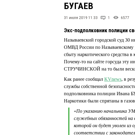
БУГАЕВ
31 июля 2019 11:33
1
6577
Экс-подполковник полиции св
Называевский городской суд 30 
ОМВД России по Называевскому 
сбыту наркотического средства в к
Почему-то на сайте горсуда эту 
СТРУЧИНСКОЙ на то были веск
Как ранее сообщал
KVnews
, в р
службы собственной безопасности
подполковника полиции Ивана БУ
Наркотики были спрятаны в газов
«
По указанию начальника У
служебных обязанностей на 
которой он будет уволен из 
соответствии с законодате