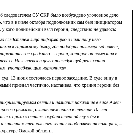
б следователем СУ СКР было возбуждено уголовное дело.
о, что в начале октября подполковник сам был инициатором
 у кого полицейский взял героин, следствию не удалось:
го следствием лица информацию о наличии у него
иехал к гаражному боксу, где подобрал полимерный пакет,
наркотическое средство – героин, которое он поместил в
ревёз в Называевск в целях последующей реализации
цам, употребляющим наркотики
».
 суд. 13 июня состоялось первое заседание. В суде вину в
мый признал частично, настаивая, что хранил героин без
 инкриминируемом деянии и назначил наказание в виде 9 лет
трогого режима, с лишением права в течение 10 лет
ные с прохождением государственной службы в
и лишением специального звания «подполковник полиции»
, –
куратуре Омской области.