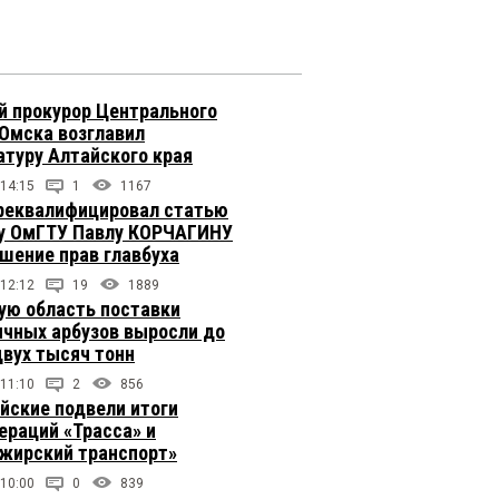
 прокурор Центрального
 Омска возглавил
атуру Алтайского края
 14:15
1
1167
реквалифицировал статью
у ОмГТУ Павлу КОРЧАГИНУ
ушение прав главбуха
 12:12
19
1889
ую область поставки
ичных арбузов выросли до
двух тысяч тонн
 11:10
2
856
йские подвели итоги
ераций «Трасса» и
жирский транспорт»
 10:00
0
839