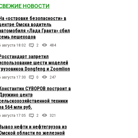
СВЕЖИЕ НОВОСТИ
На «островке безопасности» в
центре Омска водитель
автомобиля «Лада Гранта» сбил
семь пешеходов
6 августа 18:02
2
484
Росстандарт запретил
использование шести моделей
грузовиков Dongfeng и Zoomlion
6 августа 17:30
0
247
Константин СУВОРОВ построит в
Дружино центр
сельскохозяйственной техники
за 564 млн руб.
6 августа 17:05
2
321
Вывоз нефти и нефтегрузов из
Омской области по железной