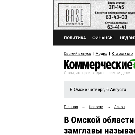
ПОЛИТИКА
ФИНАНСЫ
НЕДВИ
Свежий выпуск
Медиа
Кто есть кто
О том, что происходит на самом деле
В Омске четверг, 6 Августа
Главная
→
Новости
→
Закон
В Омской области
замглавы называе