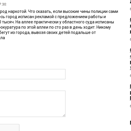
7:30:
род наркотой. Что сказать, если высокие чины полиции сами
есь город исписан рекламой с предложением работы и
 тысяч. На аллее практически у областного суда исписаны
окуратура по этой аллеи по сто раз в день ходит. Никому
бегут из города, вывозя своих детей подальше от
ела