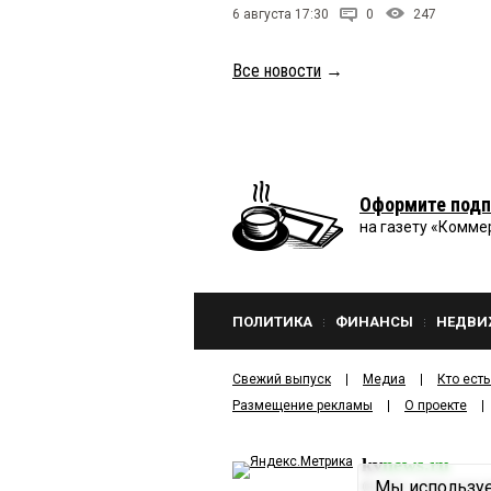
6 августа 17:30
0
247
Все новости
→
Оформите подп
на газету «Комме
ПОЛИТИКА
ФИНАНСЫ
НЕДВИ
Свежий выпуск
Медиа
Кто есть
Размещение рекламы
О проекте
kv
news.ru
Мы используе
©
2001—2026
ООО И