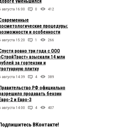
дороге уменьшился
6 августа 16:00
0
412
Современные
косметологические процедуры:
возможности и особенности
6 августа 15:20
1
266
Спустя ровно три года с ООО
«СтройТраст» взыскали 14 млн
рублей за гортензии и
тротуарную плитку
6 августа 14:39
4
389
Правительство РФ официально
разрешило продавать бензин
Евро-2 и Евро-3
6 августа 14:00
4
407
Подпишитесь ВКонтакте!