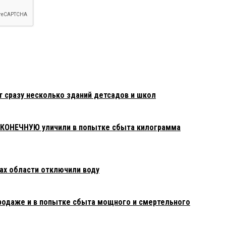
т сразу несколько зданий детсадов и школ
АКОНЕЧНУЮ уличили в попытке сбыта килограмма
нах области отключили воду
родаже и в попытке сбыта мощного и смертельного