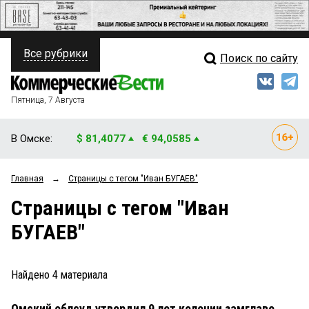
Все рубрики
Поиск по сайту
ПОЛИТИКА
Свежий выпуск
Медиа
ФИНАНСЫ
Пятница, 7 Августа
Кто есть кто
НЕДВИЖИМОСТЬ
В Омске:
$ 81,4077
€ 94,0585
Интервью
БИЗНЕС
Главная
→
Страницы c тегом "Иван БУГАЕВ"
Мнения
ОБЩЕСТВО
Страницы c тегом "Иван
Рейтинги
ЗАКОН
БУГАЕВ"
Блоги
НОВОСТИ КОМПАНИЙ
Архив
Найдено
4
материала
ПРОИСШЕСТВИЯ
Омский облсуд утвердил 9 лет колонии замглаве
СТИЛЬ ЖИЗНИ