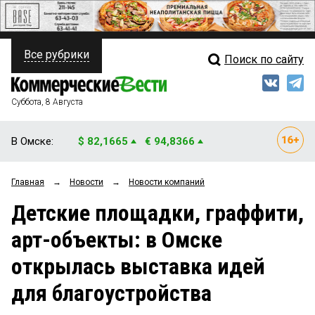
Все рубрики
Поиск по сайту
ПОЛИТИКА
Свежий выпуск
Медиа
ФИНАНСЫ
Суббота, 8 Августа
Кто есть кто
НЕДВИЖИМОСТЬ
В Омске:
$ 82,1665
€ 94,8366
Интервью
БИЗНЕС
Главная
→
Новости
→
Новости компаний
Мнения
ОБЩЕСТВО
Детские площадки, граффити,
Рейтинги
ЗАКОН
арт-объекты: в Омске
Блоги
НОВОСТИ КОМПАНИЙ
открылась выставка идей
Архив
ПРОИСШЕСТВИЯ
для благоустройства