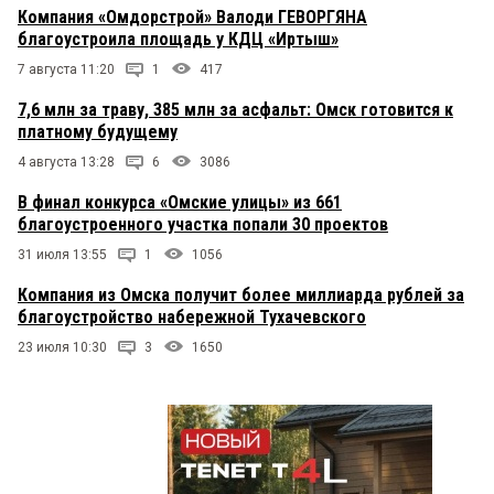
Компания «Омдорстрой» Валоди ГЕВОРГЯНА
благоустроила площадь у КДЦ «Иртыш»
7 августа 11:20
1
417
7,6 млн за траву, 385 млн за асфальт: Омск готовится к
платному будущему
4 августа 13:28
6
3086
В финал конкурса «Омские улицы» из 661
благоустроенного участка попали 30 проектов
31 июля 13:55
1
1056
Компания из Омска получит более миллиарда рублей за
благоустройство набережной Тухачевского
23 июля 10:30
3
1650