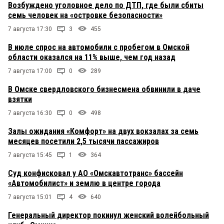
Возбуждено уголовное дело по ДТП, где были сбиты
семь человек на «островке безопасности»
7 августа 17:30
3
455
В июле спрос на автомобили с пробегом в Омской
области оказался на 11% выше, чем год назад
7 августа 17:00
0
289
В Омске свердловского бизнесмена обвинили в даче
взятки
7 августа 16:30
0
498
Залы ожидания «Комфорт» на двух вокзалах за семь
месяцев посетили 2,5 тысячи пассажиров
7 августа 15:45
1
364
Суд конфисковал у АО «Омскавтотранс» бассейн
«Автомобилист» и землю в центре города
7 августа 15:01
4
640
Генеральный директор покинул женский волейбольный