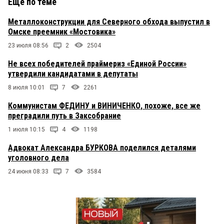
Еще по теме
Металлоконструкции для Северного обхода выпустил в
Омске преемник «Мостовика»
23 июля 08:56
2
2504
Не всех победителей праймериз «Единой России»
утвердили кандидатами в депутаты
8 июля 10:01
7
2261
Коммунистам ФЕДИНУ и ВИНИЧЕНКО, похоже, все же
преградили путь в Заксобрание
1 июля 10:15
4
1198
Адвокат Александра БУРКОВА поделился деталями
уголовного дела
24 июня 08:33
7
3584