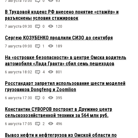
7 августа 10:00
0
63
В Трудовой кодекс РФ внесено понятие «стажёр» и
разъяснены условия стажировок
7 августа 09:30
0
120
Сергею КОЗУБЕНКО продлили СИЗО до сентября
7 августа 09:00
1
189
На «островке безопасности» в центре Омска водитель
автомобиля «Лада Гранта» сбил семь пешеходов
6 августа 18:02
4
801
Росстандарт запретил использование шести моделей
грузовиков Dongfeng и Zoomlion
6 августа 17:30
0
395
Константин СУВОРОВ построит в Дружино центр
сельскохозяйственной техники за 564 млн руб.
6 августа 17:05
2
496
Вывоз нефти и нефтегрузов из Омской области по