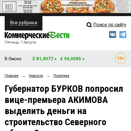
Все рубрики
Поиск по сайту
ПОЛИТИКА
Свежий выпуск
Медиа
ФИНАНСЫ
Пятница, 7 Августа
Кто есть кто
НЕДВИЖИМОСТЬ
В Омске:
$ 81,4077
€ 94,0585
Интервью
БИЗНЕС
Главная
→
Новости
→
Политика
Мнения
ОБЩЕСТВО
Губернатор БУРКОВ попросил
Рейтинги
ЗАКОН
вице-премьера АКИМОВА
Блоги
НОВОСТИ КОМПАНИЙ
выделить деньги на
Архив
ПРОИСШЕСТВИЯ
строительство Северного