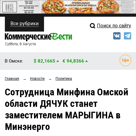
Все рубрики
Поиск по сайту
ПОЛИТИКА
Свежий выпуск
Медиа
ФИНАНСЫ
Суббота, 8 Августа
Кто есть кто
НЕДВИЖИМОСТЬ
В Омске:
$ 82,1665
€ 94,8366
Интервью
БИЗНЕС
Главная
→
Новости
→
Политика
Мнения
ОБЩЕСТВО
Сотрудница Минфина Омской
Рейтинги
ЗАКОН
области ДЯЧУК станет
Блоги
НОВОСТИ КОМПАНИЙ
заместителем МАРЫГИНА в
Архив
ПРОИСШЕСТВИЯ
Минэнерго