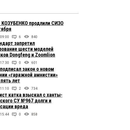
 КОЗУБЕНКО продлили СИЗО
тября
 09:00
6
840
ндарт запретил
зование шести моделей
иков Dongfeng и Zoomlion
 17:30
0
601
подписал закон о новом
нии «гаражной амнистии»
 пять лет
 11:10
2
734
ст катка взыскал с ханты-
ского СУ №967 долги и
сации вреда
 15:44
0
858