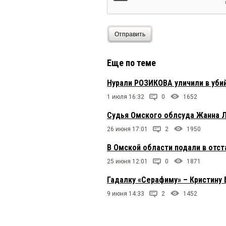
Отправить
Еще по теме
Нурали РОЗИКОВА уличили в уби
1 июля 16:32
0
1652
Судья Омского облсуда Жанна Л
26 июня 17:01
2
1950
В Омской области подали в отст
25 июня 12:01
0
1871
Гадалку «Серафиму» – Кристину
9 июня 14:33
2
1452