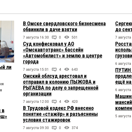
В Омске свердловского бизнесмена
Сергею
обвинили в даче взятки
до сен
7 августа 16:30
0
501
7 августа
Суд конфисковал у АО
Росста
«Омскавтотранс» бассейн
исполь
«Автомобилист» и землю в центре
грузов
города
6 августа
ый ли
ПУТИН 
7 августа 15:01
4
643
Омский облсуд арестовал и
продле
отправил в колонию ПЫЖОВА и
ещё на
ия
РЫГАЕВА по делу о запрещенной
я
6 августа
организации
Машини
мансий
7 августа 12:00
4
420
В Трудовой кодекс РФ внесено
компен
 в
понятие «стажёр» и разъяснены
рш»
5 августа
условия стажировок
7 августа 09:30
0
374