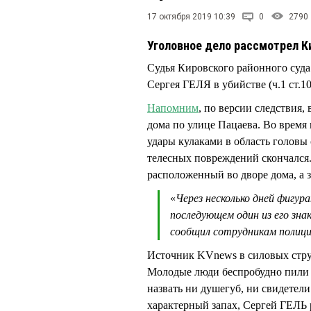
17 октября 2019 10:39
0
2790
Уголовное дело рассмотрел К
Судья Кировского районного су
Сергея ГЕЛЯ в убийстве (ч.1 ст.1
Напомним
, по версии следствия,
дома по улице Пацаева. Во время
удары кулаками в область голов
телесных повреждений скончался. 
расположенный во дворе дома, а 
«
Через несколько дней фигур
последующем один из его зн
сообщил сотрудникам полици
Источник KVnews в силовых стру
Молодые люди беспробудно пили с
назвать ни душегуб, ни свидетели.
характерный запах, Сергей ГЕЛЬ 