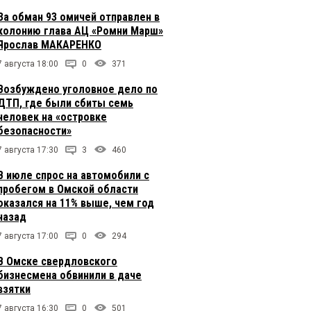
За обман 93 омичей отправлен в
колонию глава АЦ «Ромни Марш»
Ярослав МАКАРЕНКО
7 августа 18:00
0
371
Возбуждено уголовное дело по
ДТП, где были сбиты семь
человек на «островке
безопасности»
7 августа 17:30
3
460
В июле спрос на автомобили с
пробегом в Омской области
оказался на 11% выше, чем год
назад
7 августа 17:00
0
294
В Омске свердловского
бизнесмена обвинили в даче
взятки
7 августа 16:30
0
501