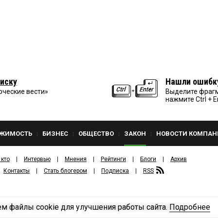
иску
Нашли ошибк
рческие вести»
Выделите фрагм
нажмите Ctrl + E
ЖИМОСТЬ
БИЗНЕС
ОБЩЕСТВО
ЗАКОН
НОВОСТИ КОМПАН
 кто
Интервью
Мнения
Рейтинги
Блоги
Архив
Контакты
Стать блогером
Подписка
RSS
м файлы cookie для улучшения работы сайта.
Подробнее
Политика конфиденциальности
ЗДАТЕЛЬСКИЙ ДОМ «КВ».