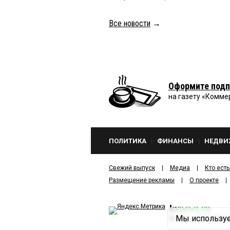
Все новости
→
Оформите подп
на газету «Комме
ПОЛИТИКА
ФИНАНСЫ
НЕДВИ
Свежий выпуск
Медиа
Кто есть
Размещение рекламы
О проекте
kv
news.ru
Мы используе
©
2001—2026
ООО И