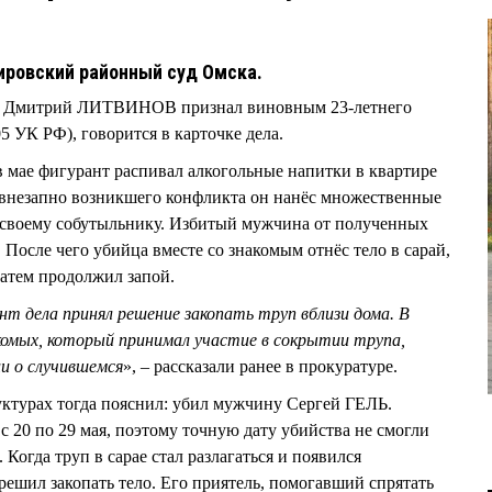
ировский районный суд Омска.
да Дмитрий ЛИТВИНОВ признал виновным 23-летнего
05 УК РФ), говорится в карточке дела.
 в мае фигурант распивал алкогольные напитки в квартире
 внезапно возникшего конфликта он нанёс множественные
ы своему собутыльнику. Избитый мужчина от полученных
После чего убийца вместе со знакомым отнёс тело в сарай,
затем продолжил запой.
ант дела принял решение закопать труп вблизи дома. В
акомых, который принимал участие в сокрытии трупа,
и о случившемся
», – рассказали ранее в прокуратуре.
ктурах тогда пояснил: убил мужчину Сергей ГЕЛЬ.
 20 по 29 мая, поэтому точную дату убийства не смогли
 Когда труп в сарае стал разлагаться и появился
решил закопать тело. Его приятель, помогавший спрятать