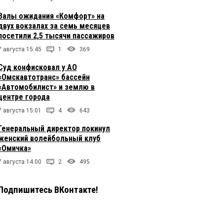
Залы ожидания «Комфорт» на
двух вокзалах за семь месяцев
посетили 2,5 тысячи пассажиров
7 августа 15:45
1
369
Суд конфисковал у АО
«Омскавтотранс» бассейн
«Автомобилист» и землю в
центре города
7 августа 15:01
4
643
Генеральный директор покинул
женский волейбольный клуб
«Омичка»
7 августа 14:00
2
495
Подпишитесь ВКонтакте!