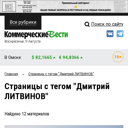
Все рубрики
Поиск по сайту
ПОЛИТИКА
Свежий выпуск
Медиа
ФИНАНСЫ
Воскресенье, 9 Августа
Кто есть кто
НЕДВИЖИМОСТЬ
В Омске:
$ 82,1665
€ 94,8366
Интервью
БИЗНЕС
Главная
→
Страницы c тегом "Дмитрий ЛИТВИНОВ"
Мнения
ОБЩЕСТВО
Страницы c тегом "Дмитрий
Рейтинги
ЗАКОН
ЛИТВИНОВ"
Блоги
НОВОСТИ КОМПАНИЙ
Архив
Найдено
12
материалов
ПРОИСШЕСТВИЯ
СТИЛЬ ЖИЗНИ