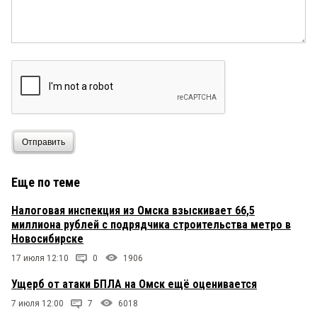
113
27 октября 2019 в 10:55:
Ну как всегда. Когда были пьяные-пальцы
веером. В суде распустили сопли-типа
раскаиваемся. К тому же легко
отделались,видимо,эти судьи не сталкивались с
подобным быдлом вне рабочей обстановке.
D
27 октября 2019 в 00:41:
ЛЮБОЙ административный штраф уплаченый не
вовремя — может обернуться арестом.
Отправить
Еще по теме
Налоговая инспекция из Омска взыскивает 66,5
миллиона рублей с подрядчика строительства метро в
Новосибирске
17 июля 12:10
0
1906
Ущерб от атаки БПЛА на Омск ещё оценивается
7 июля 12:00
7
6018