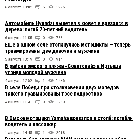
6 августа 18:02
5
1226
Автомобиль Hyundai вылетел в кювет и врезался в
дерево: погиб 70-летний водитель
6 августа 11:55
0
766
Ещё в одном селе столкнулись мотоциклы – теперь
травмированы две девочки и мужчина
5 августа 13:19
0
914
В районе омского пляжа «Советский» в Иртыше
утонул молодой мужчина
4 августа 12:52
1
1286
В селе Победа при столкновении двух мопедов
тяжело травмированы трое подростков
4 августа 11:41
0
1230
В Омске мотоцикл Yamaha врезался в столб: погибли
водитель и пассажир
1 августа 14:45
1
2018