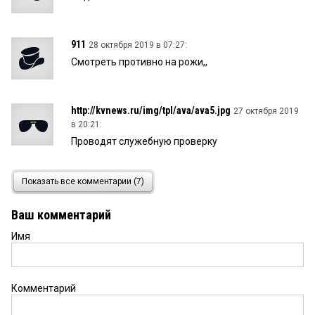
911
28 октября 2019 в 07:27:
Смотреть противно на рожи,,
http://kvnews.ru/img/tpl/ava/ava5.jpg
27 октября 2019
в 20:21:
Проводят служебную проверку
Захар
27 октября 2019 в 13:16:
Показать все комментарии (7)
Один из братьев действующий сотрудник
уголовного розыска.но тишина!!!!!
Ваш комментарий
Имя
Захар
27 октября 2019 в 13:14:
Но все молчат что один из них действующий
сотрудник уголовного розыска. Тишина [****]
прикрывают
Комментарий