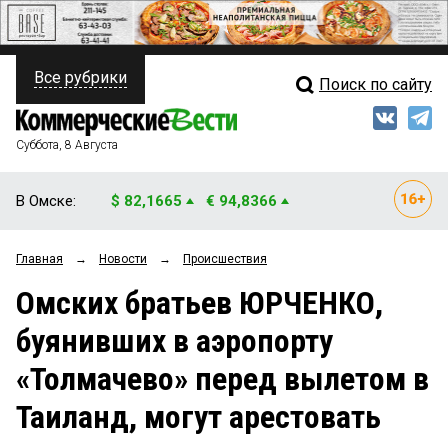
Все рубрики
Поиск по сайту
ПОЛИТИКА
Свежий выпуск
Медиа
ФИНАНСЫ
Суббота, 8 Августа
Кто есть кто
НЕДВИЖИМОСТЬ
В Омске:
$ 82,1665
€ 94,8366
Интервью
БИЗНЕС
Главная
→
Новости
→
Происшествия
Мнения
ОБЩЕСТВО
Омских братьев ЮРЧЕНКО,
Рейтинги
ЗАКОН
буянивших в аэропорту
Блоги
НОВОСТИ КОМПАНИЙ
«Толмачево» перед вылетом в
Архив
ПРОИСШЕСТВИЯ
Таиланд, могут арестовать