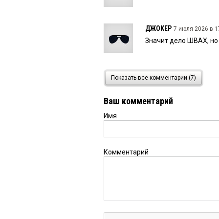
ДЖОКЕР
7 июля 2026 в 1
Значит дело ШВАХ, но в
Вася
7 июля 2026 в 16:44:
Показать все комментарии (7)
Каждый вечер, вот уже
подвале нашего дома 
Ваш комментарий
километрах... Да и пр
водоснабжения — так с
Имя
я с ней должен делать
2
7 июля 2026 в 14:33:
Комментарий
ну щас насчитают.... у
определились..суммы 
1
7 июля 2026 в 13:58:
Есть у них пару автом