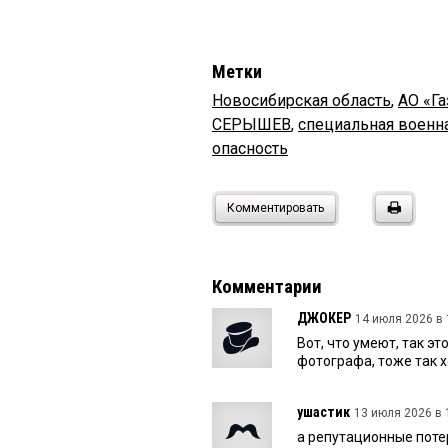
Метки
Новосибирская область
,
АО «Г
СЕРЫШЕВ
,
специальная военн
опасность
Комментировать
Комментарии
ДЖОКЕР
14 июля 2026 в 
Вот, что умеют, так э
фотографа, тоже так х
ушастик
13 июля 2026 в 
а репутационные потери