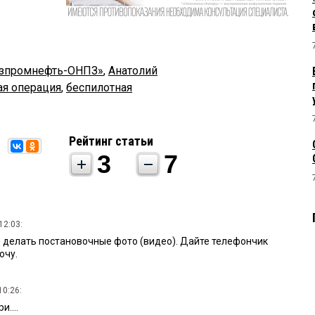
азпромнефть-ОНПЗ»
,
Анатолий
ая операция
,
беспилотная
Рейтинг статьи
3
7
12:03:
то делать постановочные фото (видео). Дайте телефончик
очу.
10:26:
....