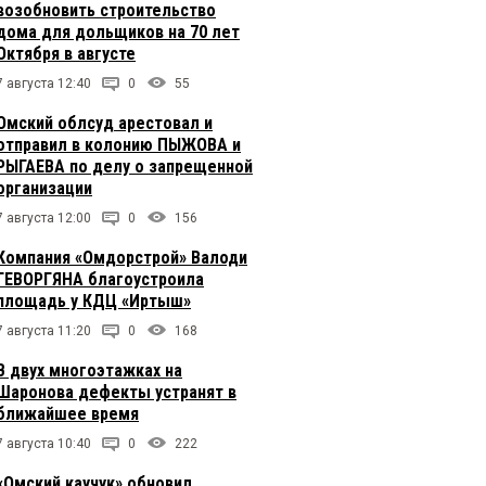
возобновить строительство
дома для дольщиков на 70 лет
Октября в августе
7 августа 12:40
0
55
Омский облсуд арестовал и
отправил в колонию ПЫЖОВА и
РЫГАЕВА по делу о запрещенной
организации
7 августа 12:00
0
156
Компания «Омдорстрой» Валоди
ГЕВОРГЯНА благоустроила
площадь у КДЦ «Иртыш»
7 августа 11:20
0
168
В двух многоэтажках на
Шаронова дефекты устранят в
ближайшее время
7 августа 10:40
0
222
«Омский каучук» обновил