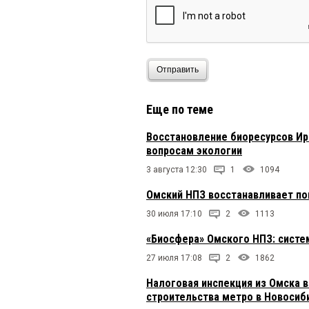
Я
7 июля 2026 в 13:30:
Уроды у власти. Все вр
Отправить
Еще по теме
Восстановление биоресурсов Ир
вопросам экологии
3 августа 12:30
1
1094
Омский НПЗ восстанавливает п
30 июля 17:10
2
1113
«Биосфера» Омского НПЗ: сист
27 июля 17:08
2
1862
Налоговая инспекция из Омска в
строительства метро в Новосиб