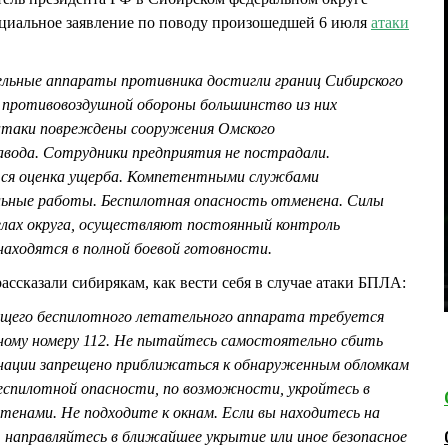
альное заявление по поводу произошедшей 6 июля
атаки
льные аппараты противника достигли границ Сибирского
и противовоздушной обороны большинство из них
атаки повреждены сооружения Омского
вода. Сотрудники предприятия не пострадали.
тся оценка ущерба. Компетентными службами
льные работы. Беспилотная опасность отменена. Силы
лах округа, осуществляют постоянный контроль
находятся в полной боевой готовности.
ассказали сибирякам, как вести себя в случае атаки БПЛА:
ящего беспилотного летательного аппарата требуется
ному номеру 112. Не пытайтесь самостоятельно сбить
тонации запрещено приближаться к обнаруженным обломкам
беспилотной опасности, по возможности, укройтесь в
тенами. Не подходите к окнам. Если вы находитесь на
, направляйтесь в ближайшее укрытие или иное безопасное