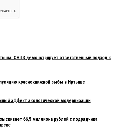
ут народу.
тыша: ОНПЗ демонстрирует ответственный подход к
опуляцию краснокнижной рыбы в Иртыше
емный эффект экологической модернизации
зыскивает 66,5 миллиона рублей с подрядчика
ирске