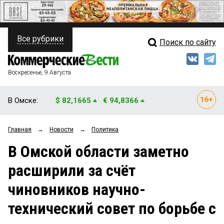
Все рубрики
Поиск по сайту
ПОЛИТИКА
Свежий выпуск
Медиа
ФИНАНСЫ
Воскресенье, 9 Августа
Кто есть кто
НЕДВИЖИМОСТЬ
В Омске:
$ 82,1665
€ 94,8366
Интервью
БИЗНЕС
Главная
→
Новости
→
Политика
Мнения
ОБЩЕСТВО
В Омской области заметно
Рейтинги
ЗАКОН
расширили за счёт
Блоги
НОВОСТИ КОМПАНИЙ
чиновников научно-
Архив
ПРОИСШЕСТВИЯ
технический совет по борьбе с