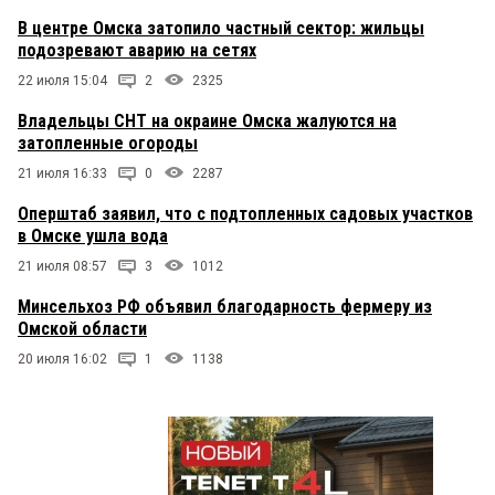
В центре Омска затопило частный сектор: жильцы
подозревают аварию на сетях
22 июля 15:04
2
2325
Владельцы СНТ на окраине Омска жалуются на
затопленные огороды
21 июля 16:33
0
2287
Оперштаб заявил, что с подтопленных садовых участков
в Омске ушла вода
21 июля 08:57
3
1012
Минсельхоз РФ объявил благодарность фермеру из
Омской области
20 июля 16:02
1
1138