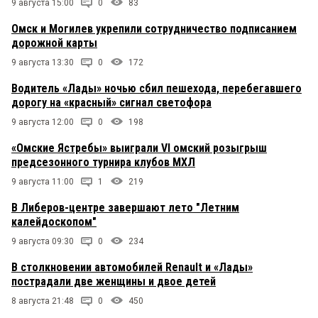
9 августа 15:00
0
83
Омск и Могилев укрепили сотрудничество подписанием
дорожной карты
9 августа 13:30
0
172
Водитель «Лады» ночью сбил пешехода, перебегавшего
дорогу на «красный» сигнал светофора
9 августа 12:00
0
198
«Омские Ястребы» выиграли VI омский розыгрыш
предсезонного турнира клубов МХЛ
9 августа 11:00
1
219
В Либеров-центре завершают лето "Летним
калейдоскопом"
9 августа 09:30
0
234
В столкновении автомобилей Renault и «Лады»
пострадали две женщины и двое детей
8 августа 21:48
0
450