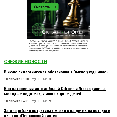
СВЕЖИЕ НОВОСТИ
В июле экологическая обстановка в Омске ухудшилась
10 августа 15:00
0
38
В столкновении автомобилей Citroen и Nissan ранены
молодые водители, юноша и двое детей
10 августа 14:31
0
99
35 млн рублей потратила омская молодежь на походы в
кино по «Пушкинской карте»