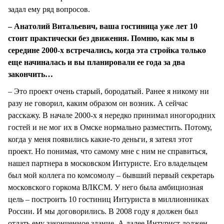
задал ему ряд вопросов.
– Анатолий Витальевич, ваша гостиница уже лет 10
стоит практически без движения. Помню, как мы в
середине 2000-х встречались, когда эта стройка только
еще начиналась и вы планировали ее года за два
закончить…
– Это проект очень старый, бородатый. Ранее я никому ни
разу не говорил, каким образом он возник. А сейчас
расскажу. В начале 2000-х я нередко принимал иногородних
гостей и не мог их в Омске нормально разместить. Потому,
когда у меня появились какие-то деньги, я затеял этот
проект. Но понимая, что самому мне с ним не справиться,
нашел партнера в московском Интуристе. Его владельцем
был мой коллега по комсомолу – бывший первый секретарь
московского горкома ВЛКСМ. У него была амбициозная
цель – построить 10 гостиниц Интуриста в миллионниках
России. И мы договорились. В 2008 году я должен был
отдать ему законченное здание. А далее Интурист должен