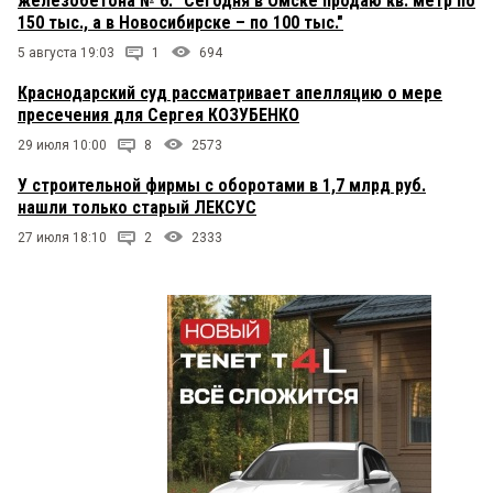
железобетона № 6: "Сегодня в Омске продаю кв. метр по
150 тыс., а в Новосибирске – по 100 тыс."
5 августа 19:03
1
694
Краснодарский суд рассматривает апелляцию о мере
пресечения для Сергея КОЗУБЕНКО
29 июля 10:00
8
2573
У строительной фирмы с оборотами в 1,7 млрд руб.
нашли только старый ЛЕКСУС
27 июля 18:10
2
2333