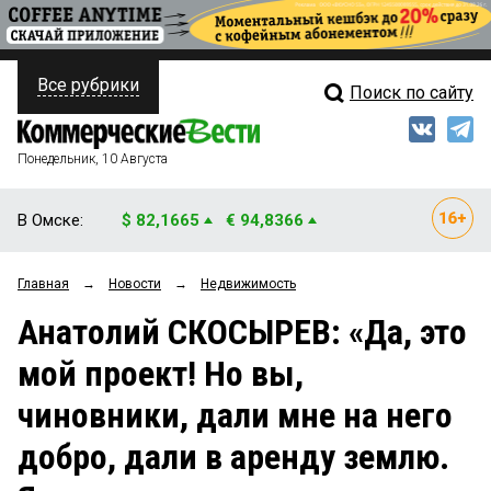
Все рубрики
Поиск по сайту
ПОЛИТИКА
Свежий выпуск
Медиа
ФИНАНСЫ
Понедельник, 10 Августа
Кто есть кто
НЕДВИЖИМОСТЬ
В Омске:
$ 82,1665
€ 94,8366
Интервью
БИЗНЕС
Главная
→
Новости
→
Недвижимость
Мнения
ОБЩЕСТВО
Анатолий СКОСЫРЕВ: «Да, это
Рейтинги
ЗАКОН
мой проект! Но вы,
Блоги
НОВОСТИ КОМПАНИЙ
чиновники, дали мне на него
Архив
ПРОИСШЕСТВИЯ
добро, дали в аренду землю.