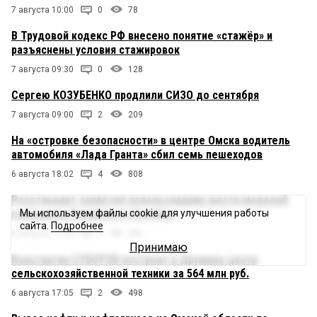
7 августа 10:00
0
78
В Трудовой кодекс РФ внесено понятие «стажёр» и
разъяснены условия стажировок
7 августа 09:30
0
128
Сергею КОЗУБЕНКО продлили СИЗО до сентября
7 августа 09:00
2
209
На «островке безопасности» в центре Омска водитель
автомобиля «Лада Гранта» сбил семь пешеходов
6 августа 18:02
4
808
Росстандарт запретил использование шести моделей
Мы используем файлы cookie для улучшения работы
грузовиков Dongfeng и Zoomlion
сайта.
Подробнее
6 августа 17:30
0
396
Принимаю
Константин СУВОРОВ построит в Дружино центр
сельскохозяйственной техники за 564 млн руб.
6 августа 17:05
2
498