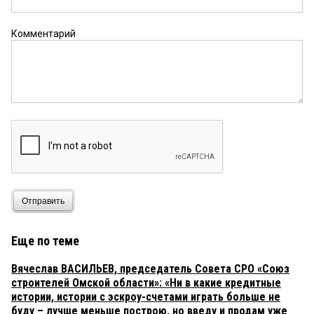
Зачем просить, если решение принимает
министр
Комментарий
Мастер спорта
4 января 2020 в 20:12:
Сидел бы и помалкивал этот тихоня со своей
осторожностью. Получил погон в совете
федерации и сморкался бы в тряпочку. Ничего не
решил, никого не защитил, от всего отказывался,
ни от одного проекта область бюджета не
получила, а что получила — вернула как
неосвоенные. Это не бездарность, а самое
очевидное вредительство (топтание на месте и
регресс).
Отправить
Земляк
3 января 2020 в 22:18:
Хороший добрый простодушный мужик, только
очень глупый!
Еще по теме
Вячеслав ВАСИЛЬЕВ, председатель Совета СРО «Союз
строителей Омской области»: «Ни в какие кредитные
истории, истории с эскроу-счетами играть больше не
буду – лучше меньше построю, но введу и продам уже