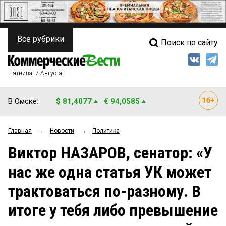
Все рубрики
Поиск по сайту
ПОЛИТИКА
Свежий выпуск
Медиа
ФИНАНСЫ
Пятница, 7 Августа
Кто есть кто
НЕДВИЖИМОСТЬ
В Омске:
$ 81,4077
€ 94,0585
Интервью
БИЗНЕС
Главная
→
Новости
→
Политика
Мнения
ОБЩЕСТВО
Виктор НАЗАРОВ, сенатор: «У
Рейтинги
ЗАКОН
нас же одна статья УК может
Блоги
НОВОСТИ КОМПАНИЙ
трактоваться по-разному. В
Архив
ПРОИСШЕСТВИЯ
итоге у тебя либо превышение