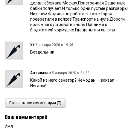
делал, сбежалв Москву.Пристроился.Бешенные
бабки получает.И только одни пустые разговоры!
Ни о чём.Фадина не работает тоже.Город
превратили в колхоз!Транспорт на нуле.Дороги
ноль.Благоустройство ноль.Поближе к
бюджетной кормушке.Где деньги и льготы.
23
6 января 2020 в 19:46:
Бездельник
Антиназар
5 января 2020 в 21:32:
Какой из него сенатор? Чемодан — вокзал —
Ингалы!
seregas
5 января 2020 в 11:20:
Показать все комментарии (7)
Так двояко, или трояко?
Ваш комментарий
Имя
Иван
5 января 2020 в 09:10: