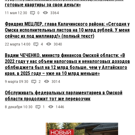
готовые квартиры за свои деньги»
11 мая 12:30
0
3364
Фридрих МЕЦЛЕР, глава Калачинского района: «Сегодня у
Омска исполнительных листов на 10 млрд рублей. У меня
сейчас их под миллиард!» (полный текст)
22 марта 14:00
4
3040
Вадим ЧЕЧЕНКО, министр финансов Омской области: «В
2022 году у нас объем налоговых и неналоговых доходов
облбюджета был на 12 млрд больше, чем у Алтайского
края, в 2025 году – уже на 10 млрд меньше»
9 марта 09:30
2
3014
Обслуживать федеральных парламентариев в Омской
области продолжит тот же перевозчик
8 декабря 10:30
1
1446