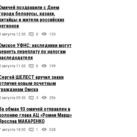
Омичей поздравили с Днем
города белорусы, казахи,
китайцы и жители российских
регионов
8 августа 12:30
0
133
Омское УФНС: наследники могут
вернуть переплату по налогам
наследодателя
8 августа 11:00
0
199
Сергей ШЕЛЕСТ вручил знаки
отличия новым почетным
гражданам Омска
8 августа 09:30
3
256
За обман 93 омичей отправлен в
колонию глава АЦ «Ромни Марш»
Ярослав МАКАРЕНКО
7 августа 18:00
1
528