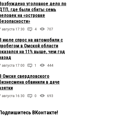
Возбуждено уголовное дело по
ДТП, где были сбиты семь
человек на «островке
безопасности»
7 августа 17:30
4
707
В июле спрос на автомобили с
пробегом в Омской области
оказался на 11% выше, чем год
назад
7 августа 17:00
1
444
В Омске свердловского
бизнесмена обвинили в даче
взятки
7 августа 16:30
0
693
Подпишитесь ВКонтакте!