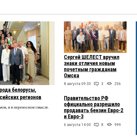
Сергей ШЕЛЕСТ вручил
знаки отличия новым
почетным гражданам
Омска
8 августа 09:30
3
256
рода белорусы,
ссийских регионов
Правительство РФ
официально разрешило
мом, и в переносном смысле.
продавать бензин Евро-2
и Евро-3
6 августа 14:00
8
999