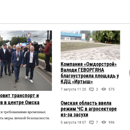
Компания «Омдорстрой»
Валоди ГЕВОРГЯНА
благоустроила площадь у
КДЦ «Иртыш»
7 августа 11:20
2
575
овит транспорт и
в в центре Омска
Омская область ввела
режим ЧС в агросекторе
ся требованиями временных
из-за засухи
ть меры личной безопасности.
5 августа 18:07
7
996