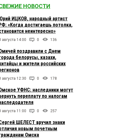
СВЕЖИЕ НОВОСТИ
Юрий ИЦКОВ, народный артист
РФ: «Когда достигаешь потолка,
становится неинтересно»
8 августа 14:00
0
136
Омичей поздравили с Днем
города белорусы, казахи,
китайцы и жители российских
регионов
8 августа 12:30
0
178
Омское УФНС: наследники могут
вернуть переплату по налогам
наследодателя
8 августа 11:00
0
257
Сергей ШЕЛЕСТ вручил знаки
отличия новым почетным
гражданам Омска