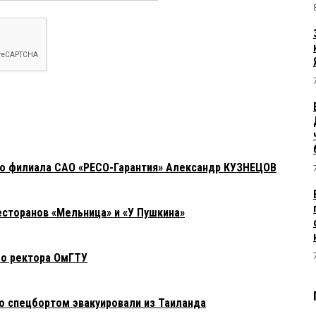
го филиала САО «РЕСО-Гарантия» Александр КУЗНЕЦОВ
есторанов «Мельница» и «У Пушкина»
о ректора ОмГТУ
го спецбортом эвакуировали из Таиланда