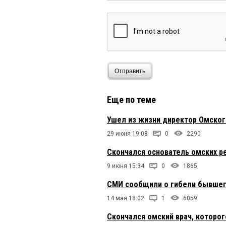
Отправить
Еще по теме
Ушел из жизни директор Омско
29 июня 19:08
0
2290
Скончался основатель омских р
9 июня 15:34
0
1865
СМИ сообщили о гибели бывшег
14 мая 18:02
1
6059
Скончался омский врач, которо