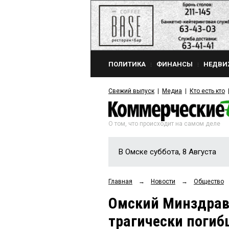
ПОЛИТИКА
ФИНАНСЫ
НЕДВИ
Свежий выпуск
Медиа
Кто есть кто
О том, что происходит на самом деле
В Омске суббота, 8 Августа
Главная
→
Новости
→
Общество
Омский Минздрав
трагически поги