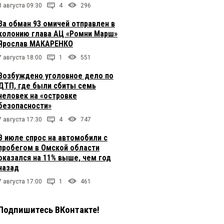
8 августа 09:30
4
296
За обман 93 омичей отправлен в
колонию глава АЦ «Ромни Марш»
Ярослав МАКАРЕНКО
7 августа 18:00
1
551
Возбуждено уголовное дело по
ДТП, где были сбиты семь
человек на «островке
безопасности»
7 августа 17:30
4
747
В июле спрос на автомобили с
пробегом в Омской области
оказался на 11% выше, чем год
назад
7 августа 17:00
1
461
Подпишитесь ВКонтакте!