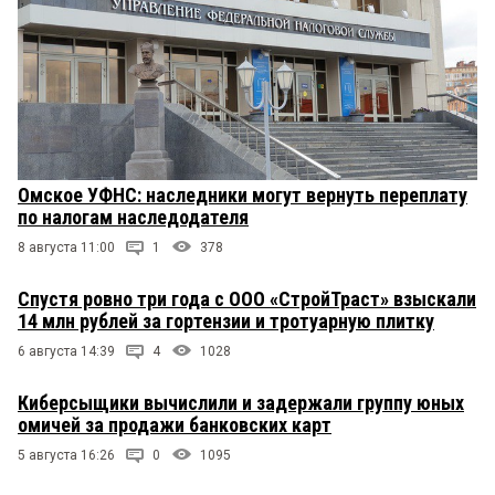
Омское УФНС: наследники могут вернуть переплату
по налогам наследодателя
8 августа 11:00
1
378
Спустя ровно три года с ООО «СтройТраст» взыскали
14 млн рублей за гортензии и тротуарную плитку
6 августа 14:39
4
1028
Киберсыщики вычислили и задержали группу юных
омичей за продажи банковских карт
5 августа 16:26
0
1095