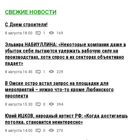
СВЕЖИЕ НОВОСТИ
С Днем строителя!
8 августа 18:00
1
169
Эльвира НАБИУЛЛИНА: «Некоторые компании даже в
убыток себе пытаются удержать рабочую силу на
производствах, хотя спрос в их секторах объективно
падает»
8 августа 16:45
1
229
В Омске остро встал запрос на площадки для
мероприятий – нужно что-то кроме Любинского
проспекта
8 августа 15:30
0
394
Юрий ИЦКОВ, народный артист РФ: «Когда достигаешь
потолка, становится неинтересно»
8 августа 14:00
0
270