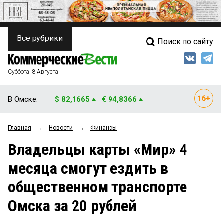
Все рубрики
Поиск по сайту
ПОЛИТИКА
Свежий выпуск
Медиа
ФИНАНСЫ
Суббота, 8 Августа
Кто есть кто
НЕДВИЖИМОСТЬ
В Омске:
$ 82,1665
€ 94,8366
Интервью
БИЗНЕС
Главная
→
Новости
→
Финансы
Мнения
ОБЩЕСТВО
Владельцы карты «Мир» 4
Рейтинги
ЗАКОН
месяца смогут ездить в
Блоги
НОВОСТИ КОМПАНИЙ
общественном транспорте
Архив
ПРОИСШЕСТВИЯ
Омска за 20 рублей