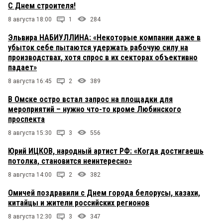
С Днем строителя!
8 августа 18:00
1
284
Эльвира НАБИУЛЛИНА: «Некоторые компании даже в
убыток себе пытаются удержать рабочую силу на
производствах, хотя спрос в их секторах объективно
падает»
8 августа 16:45
2
389
В Омске остро встал запрос на площадки для
мероприятий – нужно что-то кроме Любинского
проспекта
8 августа 15:30
3
556
Юрий ИЦКОВ, народный артист РФ: «Когда достигаешь
потолка, становится неинтересно»
8 августа 14:00
2
382
Омичей поздравили с Днем города белорусы, казахи,
китайцы и жители российских регионов
8 августа 12:30
3
347