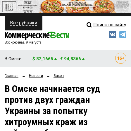
Все рубрики
Поиск по сайту
ПОЛИТИКА
Свежий выпуск
Медиа
ФИНАНСЫ
Воскресенье, 9 Августа
Кто есть кто
НЕДВИЖИМОСТЬ
В Омске:
$ 82,1665
€ 94,8366
Интервью
БИЗНЕС
Главная
→
Новости
→
Закон
Мнения
ОБЩЕСТВО
В Омске начинается суд
Рейтинги
ЗАКОН
против двух граждан
Блоги
НОВОСТИ КОМПАНИЙ
Украины за попытку
Архив
ПРОИСШЕСТВИЯ
хитроумных краж из