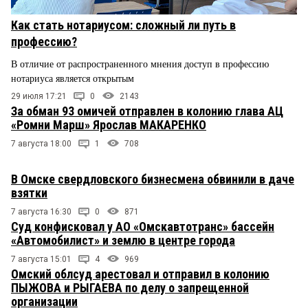
Как стать нотариусом: сложный ли путь в
профессию?
В отличие от распространенного мнения доступ в профессию
нотариуса является открытым
29 июля 17:21
0
2143
За обман 93 омичей отправлен в колонию глава АЦ
«Ромни Марш» Ярослав МАКАРЕНКО
7 августа 18:00
1
708
В Омске свердловского бизнесмена обвинили в даче
взятки
7 августа 16:30
0
871
Суд конфисковал у АО «Омскавтотранс» бассейн
«Автомобилист» и землю в центре города
7 августа 15:01
4
969
Омский облсуд арестовал и отправил в колонию
ПЫЖОВА и РЫГАЕВА по делу о запрещенной
организации