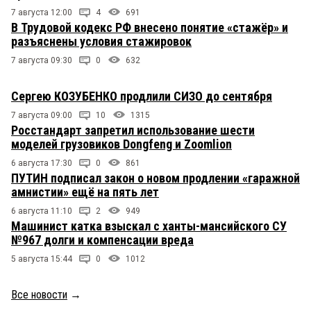
7 августа 12:00
4
691
В Трудовой кодекс РФ внесено понятие «стажёр» и
разъяснены условия стажировок
7 августа 09:30
0
632
Сергею КОЗУБЕНКО продлили СИЗО до сентября
7 августа 09:00
10
1315
Росстандарт запретил использование шести
моделей грузовиков Dongfeng и Zoomlion
6 августа 17:30
0
861
ПУТИН подписал закон о новом продлении «гаражной
амнистии» ещё на пять лет
6 августа 11:10
2
949
Машинист катка взыскал с ханты-мансийского СУ
№967 долги и компенсации вреда
5 августа 15:44
0
1012
Все новости
→