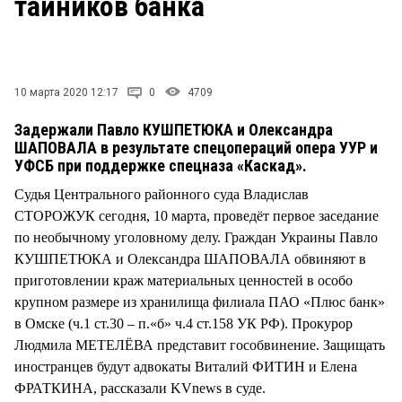
тайников банка
СТИЛЬ ЖИЗНИ
10 марта 2020 12:17
0
4709
Задержали Павло КУШПЕТЮКА и Олександра
ШАПОВАЛА в результате спецопераций опера УУР и
УФСБ при поддержке спецназа «Каскад».
Судья Центрального районного суда Владислав
СТОРОЖУК сегодня, 10 марта, проведёт первое заседание
по необычному уголовному делу. Граждан Украины Павло
КУШПЕТЮКА и Олександра ШАПОВАЛА обвиняют в
приготовлении краж материальных ценностей в особо
крупном размере из хранилища филиала ПАО «Плюс банк»
в Омске (ч.1 ст.30 – п.«б» ч.4 ст.158 УК РФ). Прокурор
Людмила МЕТЕЛЁВА представит гособвинение. Защищать
иностранцев будут адвокаты Виталий ФИТИН и Елена
ФРАТКИНА, рассказали KVnews в суде.