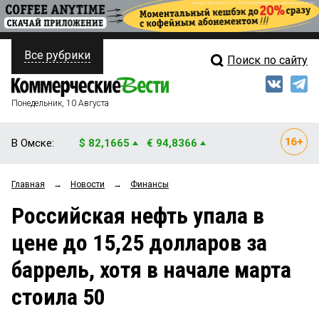
Все рубрики
Поиск по сайту
ПОЛИТИКА
Свежий выпуск
Медиа
ФИНАНСЫ
Понедельник, 10 Августа
Кто есть кто
НЕДВИЖИМОСТЬ
В Омске:
$ 82,1665
€ 94,8366
Интервью
БИЗНЕС
Главная
→
Новости
→
Финансы
Мнения
ОБЩЕСТВО
Российская нефть упала в
Рейтинги
ЗАКОН
цене до 15,25 долларов за
Блоги
НОВОСТИ КОМПАНИЙ
баррель, хотя в начале марта
Архив
ПРОИСШЕСТВИЯ
стоила 50