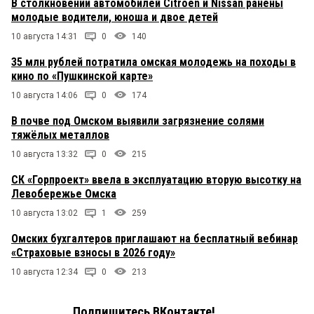
В столкновении автомобилей Citroen и Nissan ранены
молодые водители, юноша и двое детей
10 августа 14:31
0
140
35 млн рублей потратила омская молодежь на походы в
кино по «Пушкинской карте»
10 августа 14:06
0
174
В почве под Омском выявили загрязнение солями
тяжёлых металлов
10 августа 13:32
0
215
СК «Горпроект» ввела в эксплуатацию вторую высотку на
Левобережье Омска
10 августа 13:02
1
259
Омских бухгалтеров приглашают на бесплатный вебинар
«Страховые взносы в 2026 году»
10 августа 12:34
0
213
Подпишитесь ВКонтакте!