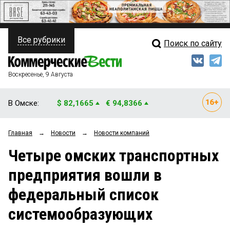
Все рубрики
Поиск по сайту
ПОЛИТИКА
Свежий выпуск
Медиа
ФИНАНСЫ
Воскресенье, 9 Августа
Кто есть кто
НЕДВИЖИМОСТЬ
В Омске:
$ 82,1665
€ 94,8366
Интервью
БИЗНЕС
Главная
→
Новости
→
Новости компаний
Мнения
ОБЩЕСТВО
Четыре омских транспортных
Рейтинги
ЗАКОН
предприятия вошли в
Блоги
НОВОСТИ КОМПАНИЙ
федеральный список
Архив
ПРОИСШЕСТВИЯ
системообразующих