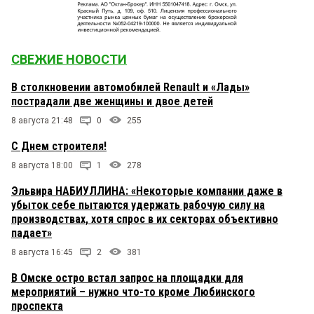
СВЕЖИЕ НОВОСТИ
В столкновении автомобилей Renault и «Лады»
пострадали две женщины и двое детей
8 августа 21:48
0
255
С Днем строителя!
8 августа 18:00
1
278
Эльвира НАБИУЛЛИНА: «Некоторые компании даже в
убыток себе пытаются удержать рабочую силу на
производствах, хотя спрос в их секторах объективно
падает»
8 августа 16:45
2
381
В Омске остро встал запрос на площадки для
мероприятий – нужно что-то кроме Любинского
проспекта