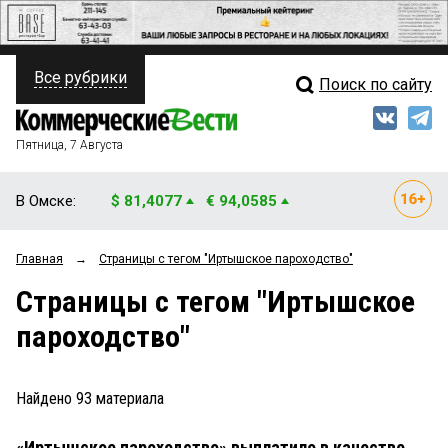
Все рубрики
Поиск по сайту
ПОЛИТИКА
Свежий выпуск
Медиа
ФИНАНСЫ
Пятница, 7 Августа
Кто есть кто
НЕДВИЖИМОСТЬ
В Омске:
$ 81,4077
€ 94,0585
Интервью
БИЗНЕС
Главная
→
Страницы c тегом "Иртышское пароходство"
Мнения
ОБЩЕСТВО
Страницы c тегом "Иртышское
Рейтинги
ЗАКОН
пароходство"
Блоги
НОВОСТИ КОМПАНИЙ
Архив
Найдено
93
материала
ПРОИСШЕСТВИЯ
«Иртышское пароходство» выплатило в качестве
СТИЛЬ ЖИЗНИ