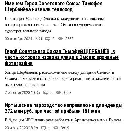
Именем Героя Советского Союза Тимофея
Щербанёва назвали теплоход
Навигация 2023 года близка к завершению: теплоходы
возвращаются с севера в затон Омского судоремонтно-
судостроительного завода
30 октября 2023 14:01
2
3658
Герой Советского Союза Тимофей ЩЕРБАНЁВ, в
честь которого названа улица в Омске: архивные
фотографии
Улица Щербанёва, расположенная между улицами Сенной и
Чехова, начинается от правого берега реки Оми и заканчивается
около улицы Гагарина
2 октября 2023 13:05
2
3258
Иртышское пароходство направило на дивиденды
372 млн руб. при чистой прибыли 161 млн
В будущем ИРП планирует работать в Архангельске и на Енисее
23 июля 2023 18:19
1
3919