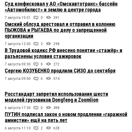
Суд конфисковал у АО «Омскавтотранс» бассейн
«Автомобилист» и землю в центре города
7 августа 15:01
0
391
Омский облсуд арестовал и отправил в колонию
ПЫЖОВА и РЫГАЕВА по делу о запрещенной
организации
7 августа 12:00
3
298
В Трудовой кодекс РФ внесено понятие «стажёр» и
разъяснены условия стажировок
7 августа 09:30
0
272
Сергею КОЗУБЕНКО продлили СИЗО до сентября
7 августа 09:00
6
574
Росстандарт запретил использование шести
моделей грузовиков Dongfeng и Zoomlion
6 августа 17:30
0
498
ПУТИН подписал закон о новом продлении «гаражной
амнистии» ещё на пять лет
6 августа 11:10
2
628