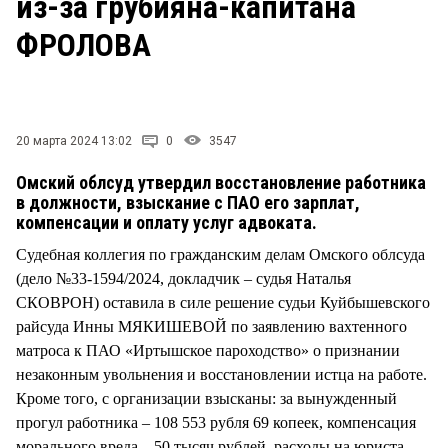
из-за грубияна-капитана
СТИЛЬ ЖИЗНИ
ФРОЛОВА
20 марта 2024 13:02
0
3547
Омский облсуд утвердил восстановление работника
в должности, взыскание с ПАО его зарплат,
компенсации и оплату услуг адвоката.
Судебная коллегия по гражданским делам Омского облсуда
(дело №33-1594/2024, докладчик – судья Наталья
СКОВРОН) оставила в силе решение судьи Куйбышевского
райсуда Инны МЯКИШЕВОЙ по заявлению вахтенного
матроса к ПАО «Иртышское пароходство» о признании
незаконным увольнения и восстановлении истца на работе.
Кроме того, с организации взысканы: за вынужденный
прогул работника – 108 553 рубля 69 копеек, компенсация
морального вреда – 50 тысяч рублей, расходы на юриста –