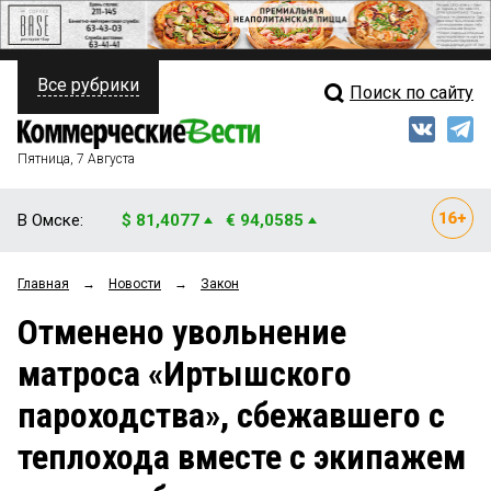
Все рубрики
Поиск по сайту
ПОЛИТИКА
Свежий выпуск
Медиа
ФИНАНСЫ
Пятница, 7 Августа
Кто есть кто
НЕДВИЖИМОСТЬ
В Омске:
$ 81,4077
€ 94,0585
Интервью
БИЗНЕС
Главная
→
Новости
→
Закон
Мнения
ОБЩЕСТВО
Отменено увольнение
Рейтинги
ЗАКОН
матроса «Иртышского
Блоги
НОВОСТИ КОМПАНИЙ
пароходства», сбежавшего с
Архив
ПРОИСШЕСТВИЯ
теплохода вместе с экипажем