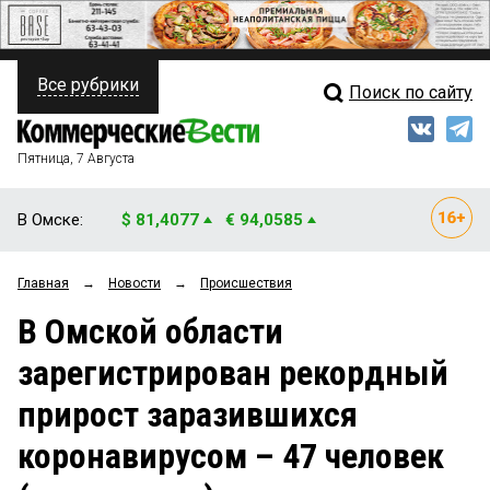
Все рубрики
Поиск по сайту
ПОЛИТИКА
Свежий выпуск
Медиа
ФИНАНСЫ
Пятница, 7 Августа
Кто есть кто
НЕДВИЖИМОСТЬ
В Омске:
$ 81,4077
€ 94,0585
Интервью
БИЗНЕС
Главная
→
Новости
→
Происшествия
Мнения
ОБЩЕСТВО
В Омской области
Рейтинги
ЗАКОН
зарегистрирован рекордный
Блоги
НОВОСТИ КОМПАНИЙ
прирост заразившихся
Архив
ПРОИСШЕСТВИЯ
коронавирусом – 47 человек