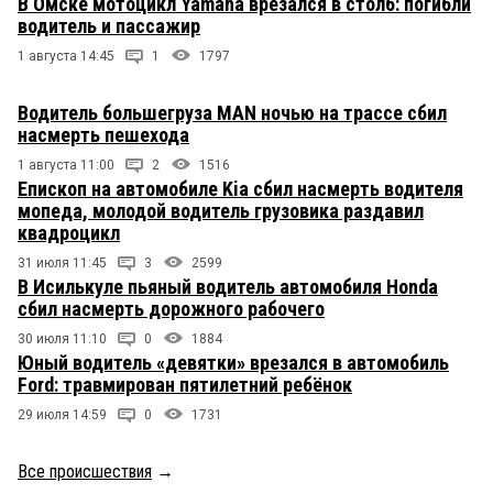
В Омске мотоцикл Yamaha врезался в столб: погибли
водитель и пассажир
1 августа 14:45
1
1797
Водитель большегруза MAN ночью на трассе сбил
насмерть пешехода
1 августа 11:00
2
1516
Епископ на автомобиле Kia сбил насмерть водителя
мопеда, молодой водитель грузовика раздавил
квадроцикл
31 июля 11:45
3
2599
В Исилькуле пьяный водитель автомобиля Honda
сбил насмерть дорожного рабочего
30 июля 11:10
0
1884
Юный водитель «девятки» врезался в автомобиль
Ford: травмирован пятилетний ребёнок
29 июля 14:59
0
1731
Все происшествия
→