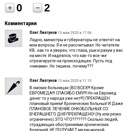
0
2
Комментарии
Олег Лизгунов
15 мая 2020 в 17:06:
Ладно, министры и губернаторы не ответят на
мои вопросы. Я и не рассчитывал. Но читатели
КВ...как то я уверен, что глаза, уши и разум у вас
на месте. И надеялся, что как-то все-же
отреагируете на происходящее. Пусть под
«никами». Но тишина...почему???
Олег Лизгунов
15 мая 2020 в 11:15:
В омских больницах (ВО ВСЕХ!!! Кроме
ЕВРОМЕДА!!! СПАСИБО ЕМУ!!! Но на Евромед
денег то у народа уже нет!!!) ПРЕКРАЩЕН
плановый прием! Хронических больных! И Даже
ПЛАНОВОЕ ЛЕЧЕНИЕ ОНКОБОЛЬНЫХ СО
ВЧЕРАШНЕГО ДНЯ ПРЕКРАЩЕНО! (Ну или резко
ограничено).ЭТО ЧТО??????? Сколько людей,
страдающих обострениями хронических
болезней, НЕ ПОЛУЧАЕТ медицинской