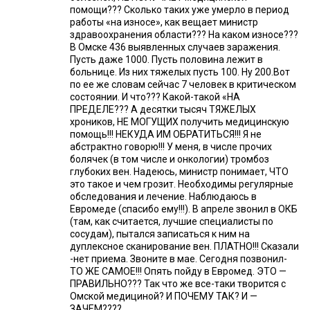
помощи??? Сколько таких уже умерло в период
работы «на износе», как вещает министр
здравоохранения области??? На каком износе???
В Омске 436 выявленных случаев заражения.
Пусть даже 1000. Пусть половина лежит в
больнице. Из них тяжелых пусть 100. Ну 200.Вот
по ее же словам сейчас 7 человек в критическом
состоянии. И что??? Какой-такой «НА
ПРЕДЕЛЕ??? А десятки тысяч ТЯЖЕЛЫХ
хроников, НЕ МОГУЩИХ получить медицинскую
помощь!!! НЕКУДА ИМ ОБРАТИТЬСЯ!!! Я не
абстрактно говорю!!! У меня, в числе прочих
болячек (в том числе и онкологии) тромбоз
глубоких вен. Надеюсь, министр понимает, ЧТО
это такое и чем грозит. Необходимы регулярные
обследования и лечение. Наблюдаюсь в
Евромеде (спасибо ему!!!). В апреле звонил в ОКБ
(там, как считается, лучшие специалисты по
сосудам), пытался записаться к ним на
дуплексное сканирование вен. ПЛАТНО!!! Сказали
-нет приема. Звоните в мае. Сегодня позвонил-
ТО ЖЕ САМОЕ!!! Опять пойду в Евромед. ЭТО —
ПРАВИЛЬНО??? Так что же все-таки творится с
Омской медициной? И ПОЧЕМУ ТАК? И —
ЗАЧЕМ????