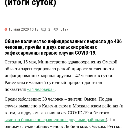
(итоги суток)
СТИЛЬ ЖИЗНИ
15 мая 2020 10:18
2
5197
Общее количество инфицированных выросло до 436
человек, причём в двух сельских районах
зафиксированы первые случаи COVID-19.
Сегодня, 15 мая, Министерство здравоохранения Омской
области зарегистрировало резкий прирост численности
инфицированных коронавирусом – 47 человек в сутки.
Ранее максимальный суточный прирост достигал
показателя
«34 человека»
.
Среди заболевших 38 человек – жители Омска. По два
случая выявлено в Калачинском и Москаленском районах (и
в том, и в другом заразившихся COVID-19 и без того
заметно больше по сравнению с другими районами
). По
одному случаю обнаружено в Любинском, Омском, Русско-