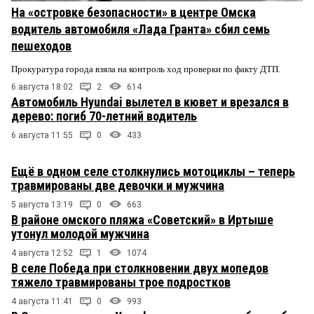
На «островке безопасности» в центре Омска
водитель автомобиля «Лада Гранта» сбил семь
пешеходов
Прокуратура города взяла на контроль ход проверки по факту ДТП.
6 августа 18:02
2
614
Автомобиль Hyundai вылетел в кювет и врезался в
дерево: погиб 70-летний водитель
6 августа 11:55
0
433
Ещё в одном селе столкнулись мотоциклы – теперь
травмированы две девочки и мужчина
5 августа 13:19
0
663
В районе омского пляжа «Советский» в Иртыше
утонул молодой мужчина
4 августа 12:52
1
1074
В селе Победа при столкновении двух мопедов
тяжело травмированы трое подростков
4 августа 11:41
0
993