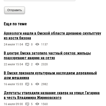
Отправить
Еще по теме
Археологи нашли в Омской области древнюю скульптуру
из кости бизона
24 июля 11:04
0
1137
В центре Омска затопило частный сектор: жильцы
подозревают аварию на сетях
22 июля 15:04
2
2320
В Омске признали культурным наследием деревянный
дом мещанина
16 июля 15:03
6
2982
Депутаты утвердили название сквера на улице Гагарина
в честь Владимира Жириновского
16 июля 09:00
5
1560