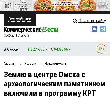
Все рубрики
Поиск по сайту
ПОЛИТИКА
Свежий выпуск
Медиа
ФИНАНСЫ
Суббота, 8 Августа
Кто есть кто
НЕДВИЖИМОСТЬ
В Омске:
$ 82,1665
€ 94,8366
Интервью
БИЗНЕС
Главная
→
Новости
→
Недвижимость
Мнения
ОБЩЕСТВО
Землю в центре Омска с
Рейтинги
ЗАКОН
археологическим памятником
Блоги
НОВОСТИ КОМПАНИЙ
включили в программу КРТ
Архив
ПРОИСШЕСТВИЯ