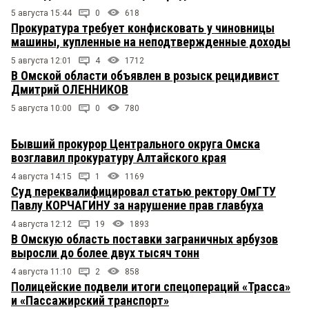
5 августа 15:44
0
618
Прокуратура требует конфисковать у чиновницы
машины, купленные на неподтвержденные доходы
5 августа 12:01
4
1712
В Омской области объявлен в розыск рецидивист
Дмитрий ОЛЕННИКОВ
5 августа 10:00
0
780
Бывший прокурор Центрального округа Омска
возглавил прокуратуру Алтайского края
4 августа 14:15
1
1169
Суд переквалифицировал статью ректору ОмГТУ
Павлу КОРЧАГИНУ за нарушение прав главбуха
4 августа 12:12
19
1893
В Омскую область поставки заграничных арбузов
выросли до более двух тысяч тонн
4 августа 11:10
2
858
Полицейские подвели итоги спецопераций «Трасса»
и «Пассажирский транспорт»