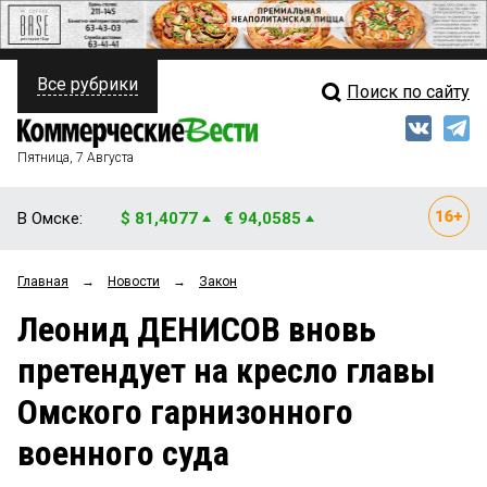
Все рубрики
Поиск по сайту
ПОЛИТИКА
Свежий выпуск
Медиа
ФИНАНСЫ
Пятница, 7 Августа
Кто есть кто
НЕДВИЖИМОСТЬ
В Омске:
$ 81,4077
€ 94,0585
Интервью
БИЗНЕС
Главная
→
Новости
→
Закон
Мнения
ОБЩЕСТВО
Леонид ДЕНИСОВ вновь
Рейтинги
ЗАКОН
претендует на кресло главы
Блоги
НОВОСТИ КОМПАНИЙ
Омского гарнизонного
Архив
ПРОИСШЕСТВИЯ
военного суда