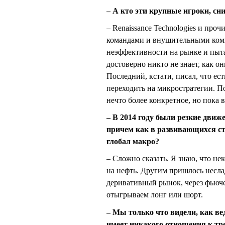
– А кто эти крупные игроки, с
– Renaissance Technologies и пр
командами и внушительными ком
неэффективности на рынке и пыта
достоверно никто не знает, как о
Последний, кстати, писал, что ест
переходить на микростратегии. П
нечто более конкретное, но пока в
– В 2014 году были резкие движ
причем как в развивающихся ст
глобал макро?
– Сложно сказать. Я знаю, что н
на нефть. Другим пришлось несла
деривативный рынок, через фьючер
отыгрываем лонг или шорт.
– Мы только что видели, как ве
имеет никакого отношения к трен