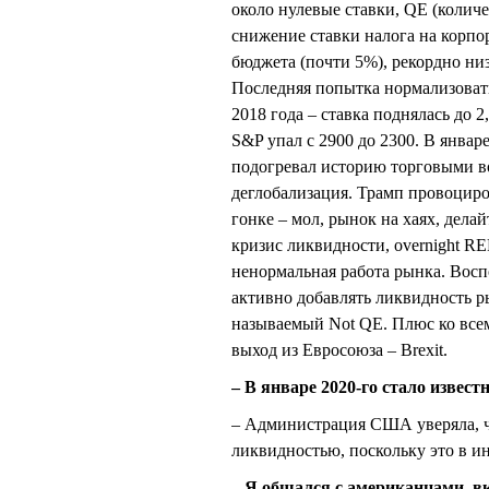
около нулевые ставки, QE (количе
снижение ставки налога на корп
бюджета (почти 5%), рекордно ни
Последняя попытка нормализоват
2018 года – ставка поднялась до 
S&P упал с 2900 до 2300. В январ
подогревал историю торговыми во
деглобализация. Трамп провоциро
гонке – мол, рынок на хаях, дела
кризис ликвидности, overnight R
ненормальная работа рынка. Восп
активно добавлять ликвидность р
называемый Not QE. Плюс ко все
выход из Евросоюза – Brexit.
– В январе 2020-го стало извест
– Администрация США уверяла, чт
ликвидностью, поскольку это в 
– Я общался с американцами, в