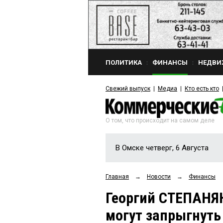
ПОЛИТИКА
ФИНАНСЫ
НЕДВИ
Свежий выпуск
Медиа
Кто есть кто
О том, что происходит на самом деле
В Омске четверг, 6 Августа
Главная
→
Новости
→
Финансы
Георгий СТЕПАНЯН
могут запрыгнуть 