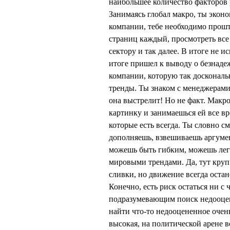
наибольшее количество факторов
Занимаясь глобал макро, ты эконо
компании, тебе необходимо прошт
страниц каждый, просмотреть все
сектору и так далее. В итоге не и
итоге пришел к выводу о безнаде
компании, которую так доскональн
тренды. Ты знаком с менеджерами
она выстрелит! Но не факт. Макр
картинку и занимаешься ей все вр
которые есть всегда. Ты словно с
дополняешь, взвешиваешь аргумент
можешь быть гибким, можешь легк
мировыми трендами. Да, тут круп
сливки, но движение всегда остане
Конечно, есть риск остаться ни с
подразумевающим поиск недооце
найти что-то недооцененное очен
высокая, на политической арене в