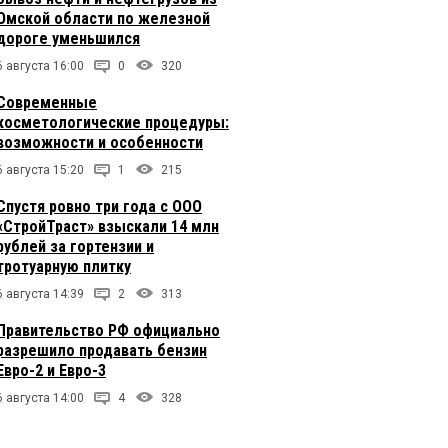
Омской области по железной
дороге уменьшился
6 августа 16:00
0
320
Современные
косметологические процедуры:
возможности и особенности
6 августа 15:20
1
215
Спустя ровно три года с ООО
«СтройТраст» взыскали 14 млн
рублей за гортензии и
тротуарную плитку
6 августа 14:39
2
313
Правительство РФ официально
разрешило продавать бензин
Евро-2 и Евро-3
6 августа 14:00
4
328