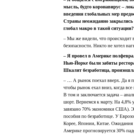
мысль, будто коронавирус – лок
введения глобальных мер предос
Страны неожиданно закрылись б
глобал макро в такой ситуации?
– Мы же видели, что происходит 
безопасности. Никто не хотел наг
– Я провел в Америке полфеврал
Нью-Йорке были забиты рестор
Шкалит безработица, произошла
– … А рынок поехал вверх. Да я п
чтобы рынок ехал вниз, когда все 
В том и заключается задача – ана
шорт. Вернемся к марту. На 4,8%
завязано 70% экономики США). Эт
пособия по безработице. У Евро
Корее, Японии, Китае. Ожидания п
Америке прогнозируется 30% паде