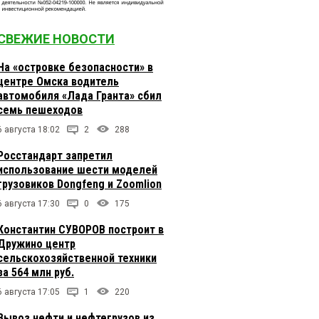
СВЕЖИЕ НОВОСТИ
На «островке безопасности» в
центре Омска водитель
автомобиля «Лада Гранта» сбил
семь пешеходов
6 августа 18:02
2
288
Росстандарт запретил
использование шести моделей
грузовиков Dongfeng и Zoomlion
6 августа 17:30
0
175
Константин СУВОРОВ построит в
Дружино центр
сельскохозяйственной техники
за 564 млн руб.
6 августа 17:05
1
220
Вывоз нефти и нефтегрузов из