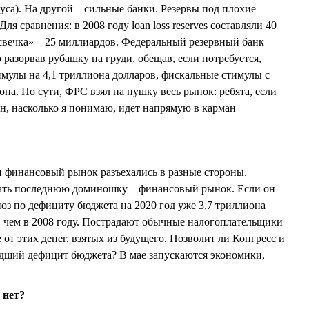
уса). На другой – сильные банки. Резервы под плохие
я сравнения: в 2008 году loan loss reserves составляли 40
свечка» – 25 миллиардов. Федеральный резервный банк
 разорвав рубашку на груди, обещав, если потребуется,
мулы на 4,1 триллиона долларов, фискальные стимулы с
она. По сути, ФРС взял на пушку весь рынок: ребята, если
он, насколько я понимаю, идет напрямую в карман
и финансовый рынок разъехались в разные стороны.
ать последнюю доминошку – финансовый рынок. Если он
ноз по дефициту бюджета на 2020 год уже 3,7 триллиона
е, чем в 2008 году. Пострадают обычные налогоплательщики
от этих денег, взятых из будущего. Позволит ли Конгресс и
едший дефицит бюджета? В мае запускаются экономики,
о нет?