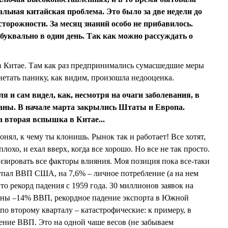
альная китайская проблема. Это было за две недели до
торожности. За месяц знаний особо не прибавилось.
уквально в один день. Так как можно рассуждать о
в Китае. Там как раз предпринимались сумасшедшие меры
нетать панику, как видим, произошла недооценка.
я и сам видел, как, несмотря на очаги заболевания, в
аны. В начале марта закрылись Штаты и Европа.
 вторая вспышка в Китае...
онял, к чему ты клонишь. Рынок так и работает! Все хотят,
плохо, и ехал вверх, когда все хорошо. Но все не так просто.
лизировать все факторы влияния. Моя позиция пока все-таки
 упал ВВП США, на 7,6% – личное потребление (а на нем
о рекорд падения с 1959 года. 30 миллионов заявок на
зоны –14% ВВП, рекордное падение экспорта в Южной
о второму кварталу – катастрофические: к примеру, в
ние ВВП. Это на одной чаше весов (не забываем