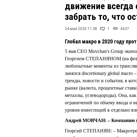
движение всегда 
забрать то, что о
24 мая 2020 11:38
1
6637
Глобал макро в 2020 году про
5 мая CEO Movchan's Group эко
Георгием СТЕПАНЯНОМ (на фото)
любопытные моменты из трансля
занялся discretionary global mac
тренды, новости и события, в ко
рынке (валюта, процентные ставк
металлы, углеводороды). Она, как
ограничений по объему ввода и в
уровня инвестиций в отдельно вз
Андрей МОВЧАН: – Компанию на
Георгий СТЕПАНЯН: – Макротренд