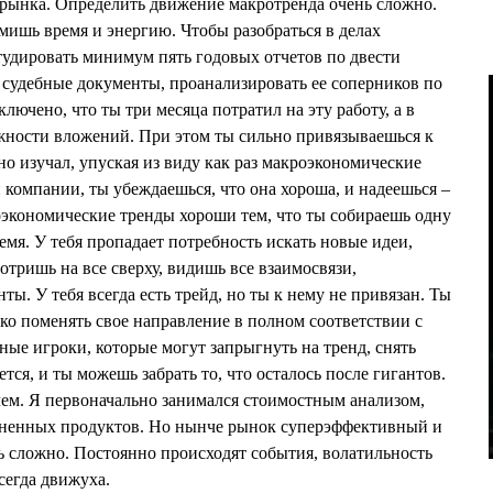
 рынка. Определить движение макротренда очень сложно.
мишь время и энергию. Чтобы разобраться в делах
удировать минимум пять годовых отчетов по двести
 судебные документы, проанализировать ее соперников по
сключено, что ты три месяца потратил на эту работу, а в
жности вложений. При этом ты сильно привязываешься к
о изучал, упуская из виду как раз макроэкономические
 компании, ты убеждаешься, что она хороша, и надеешься –
оэкономические тренды хороши тем, что ты собираешь одну
емя. У тебя пропадает потребность искать новые идеи,
мотришь на все сверху, видишь все взаимосвязи,
ы. У тебя всегда есть трейд, но ты к нему не привязан. Ты
о поменять свое направление в полном соответствии с
ные игроки, которые могут запрыгнуть на тренд, снять
тся, и ты можешь забрать то, что осталось после гигантов.
 чем. Я первоначально занимался стоимостным анализом,
ненных продуктов. Но нынче рынок суперэффективный и
ь сложно. Постоянно происходят события, волатильность
сегда движуха.