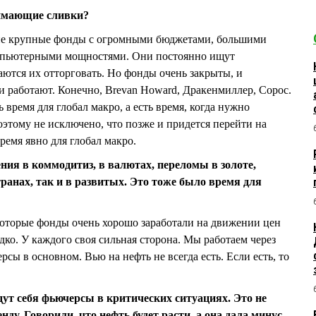
нимающие сливки?
очие крупные фонды с огромными бюджетами, большими
пьютерными мощностями. Они постоянно ищут
ются их отторговать. Но фонды очень закрыты, и
ни работают. Конечно, Brevan Howard, Дракенмиллер, Сорос.
ь время для глобал макро, а есть время, когда нужно
оэтому не исключено, что позже и придется перейти на
ремя явно для глобал макро.
ения в коммодитиз, в валютах, переломы в золоте,
ранах, так и в развитых. Это тоже было время для
екоторые фонды очень хорошо заработали на движении цен
дко. У каждого своя сильная сторона. Мы работаем через
сы в основном. Вью на нефть не всегда есть. Если есть, то
дут себя фьючерсы в критических ситуациях. Это не
ду. Говорили, что нефть будет расти, а она дала минус