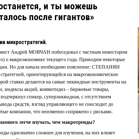
останется, и ты можешь
сталось после гигантов»
тив микростратегий.
номист Андрей МОВЧАН побеседовал с частным инвестором
 о макроэкономике текущего года. Приводим некоторые
ции. Но для начала необходимо пояснение: СТЕПАНЯН
ro – стратегией, ориентирующейся на макроэкономические
торой ставки делаются на самые ликвидные инструменты на
и, индексы акций, коммотидиз – биржевые товары,
 подчеркнул спикер, суперликвидная, с отсутствием
ывода средств, взгляд управляющего не снисходит до
ятые компании, что неизменно сопряжено с рисками.
много легче изучать, чем макротренды?
ы однозначно сложнее для изучения, на них влияет