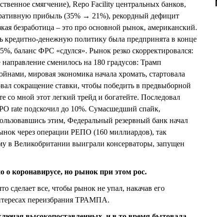
ственное смягчение), Repo Facility центральных банков,
оративную прибыль (35% → 21%), рекордный дефицит
зкая безработица – это про основной рынок, американский.
ь кредитно-денежную политику была предпринята в конце
2,5%, баланс ФРС «сдулся». Рынок резко скорректировался:
е направление сменилось на 180 градусов: Трамп
йнами, мировая экономика начала хромать, стартовала
вал сокращение ставки, чтобы победить в предвыборной
йте со мной этот легкий трейд и богатейте. Последовал
EPO rate подскочил до 10%. Сумасшедший спайк,
ользовавшись этим, Федеральный резервный банк начал
ынок через операции РЕПО (160 миллиардов), так
му в Великобритании выиграли консерваторы, запущен
но о коронавирусе, но рынок при этом рос.
о сделает все, чтобы рынок не упал, накачав его
интересах переизбрания ТРАМПА.
ключая высокопоставленных, и в то время бытовала