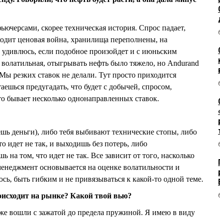
ьючерсами, скорее техническая история. Спрос падает,
одит ценовая война, хранилища переполнены, на
 удивлюсь, если подобное произойдет и с июньским
 волатильная, отыгрывать нефть было тяжело, но Andurand
. Мы резких ставок не делали. Тут просто приходится
аешься предугадать, что будет с добычей, спросом,
то бывает несколько однонаправленных ставок.
ешь деньги), либо тебя выбивают технические стопы, либо
о идет не так, и выходишь без потерь, либо
 на том, что идет не так. Все зависит от того, насколько
менеджмент основывается на оценке волатильности и
сь, быть гибким и не привязываться к какой-то одной теме.
происходит на рынке? Какой твой вью?
же вошли с зажатой до предела пружиной. Я имею в виду