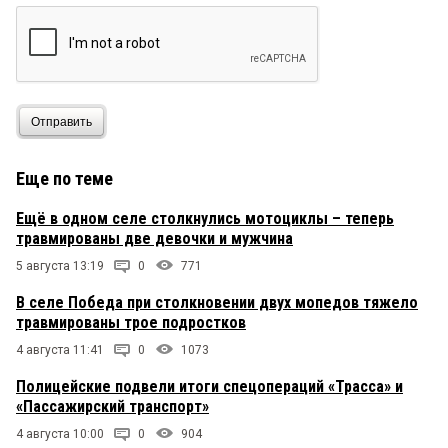
опорами, в кустах, в траве, т. е. нужны только для
того, чтобы собирать деньги."Как понимать сие
интеллектуальное высказывание? Итак,
получается:1. Улучшить ситуацию можно только
если потенциальные нарушители ПДД будут
заранее знать, где можно безнаказанно
нарушать ПДД.2. Улучшить ситуацию можно,
Отправить
если нарушителей не штрафовать (собирать
деньги), а, скажем, в пупок целовать.Надо
запомнить этого персонажа — интересно, как он
Еще по теме
обосновывает разного рода решения горсовета
— наверняка это добротный материал для
Ещё в одном селе столкнулись мотоциклы – теперь
анекдотов.
травмированы две девочки и мужчина
5 августа 13:19
0
771
В селе Победа при столкновении двух мопедов тяжело
травмированы трое подростков
4 августа 11:41
0
1073
Полицейские подвели итоги спецопераций «Трасса» и
«Пассажирский транспорт»
4 августа 10:00
0
904