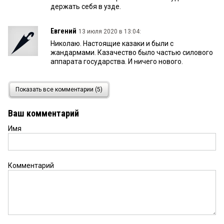
держать себя в узде.
Евгений
13 июля 2020 в 13:04:
Николаю. Настоящие казаки и были с
жандармами. Казачество было частью силового
аппарата государства. И ничего нового.
Николай
13 июля 2020 в 10:35:
Показать все комментарии (5)
Во-первых, это никакие не казаки, настоящие
казаки не опустились бы до уровня жандармов;
Ваш комментарий
во-вторых, треноги стоят только с одной целью
— очередной законный способ отъема денег у
Имя
населения. Если бы была бы цель
предупреждения, то обязательно ставили бы
предупредительные знаки, как ставят у
стационарных камер.
Комментарий
Александр
12 июля 2020 в 18:39:
Депутат Дроздов демонстрирует высочайший
уровень логического мышления: ".....Они не
улучшают ситуацию, а прячутся за световыми