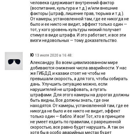
человека сдерживает внутренний фактор
(воспитание, культура и т.д.) и/или внешние
факторы (штраф, лишение прав, тюрьма и т.д.).
От камеры, установленной там, где ее никогда не
было и ее никто не видит, эффект только один —
тот, у кого уровень культуры низкий получает
стимул в виде штрафа. И это работает, и все эти
визги недовольных — тому доказательство.
Ю
13 июля 2020 в 16:48:
Александру. Во всем цивилизованном мире
добиваются снижения числа аварийности. У нас
же ГИБДД и казаки стоят не чтобы не
превышали скорость, а для того, чтобы собирать
дань. Улучшить ситуацию можно, если
нарушителей не штрафовать, а пугать
штрафами. Для этого камеры на дорогах должны
быть видны, Все должны знать, где они
находятся. От камеры, установленной там, где ее
никогда не было и ее никто не видит, эффект
только один — бабло. И все! Тот, кто в принципе
не умеет ездить по правилам, с разрешенной
скоростью, все равно будет нарушать. А так он
хотя бы в особо аварийных местах будет