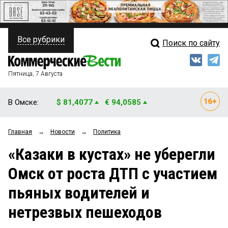
Все рубрики
Поиск по сайту
ПОЛИТИКА
Свежий выпуск
Медиа
ФИНАНСЫ
Пятница, 7 Августа
Кто есть кто
НЕДВИЖИМОСТЬ
В Омске:
$ 81,4077
€ 94,0585
Интервью
БИЗНЕС
Главная
→
Новости
→
Политика
Мнения
ОБЩЕСТВО
«Казаки в кустах» не уберегли
Рейтинги
ЗАКОН
Омск от роста ДТП с участием
Блоги
НОВОСТИ КОМПАНИЙ
пьяных водителей и
Архив
ПРОИСШЕСТВИЯ
нетрезвых пешеходов