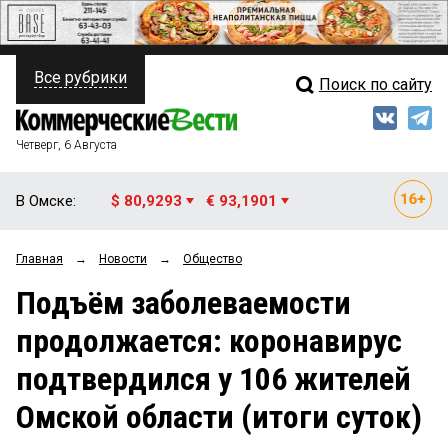
Все рубрики
Поиск по сайту
ПОЛИТИКА
Свежий выпуск
Медиа
ФИНАНСЫ
Четверг, 6 Августа
Кто есть кто
НЕДВИЖИМОСТЬ
В Омске:
$ 80,9293
€ 93,1901
Интервью
БИЗНЕС
Главная
→
Новости
→
Общество
Мнения
ОБЩЕСТВО
Подъём заболеваемости
Рейтинги
ЗАКОН
продолжается: коронавирус
Блоги
НОВОСТИ КОМПАНИЙ
подтвердился у 106 жителей
Архив
ПРОИСШЕСТВИЯ
Омской области (итоги суток)