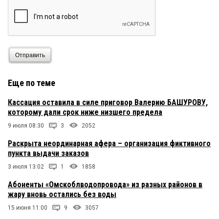
Отправить
Еще по теме
Кассация оставила в силе приговор Валерию БАШУРОВУ,
которому дали срок ниже низшего предела
9 июля 08:30
3
2052
Раскрыта неординарная афера – организация фиктивного
пункта выдачи заказов
3 июля 13:02
1
1858
Абоненты «Омскоблводопровода» из разных районов в
жару вновь остались без воды
15 июня 11:00
9
3057