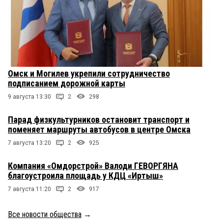
Омск и Могилев укрепили сотрудничество
подписанием дорожной карты
9 августа 13:30
2
298
Парад физкультурников остановит транспорт и
поменяет маршруты автобусов в центре Омска
7 августа 13:20
2
925
Компания «Омдорстрой» Валоди ГЕВОРГЯНА
благоустроила площадь у КДЦ «Иртыш»
7 августа 11:20
2
917
Все новости общества
→