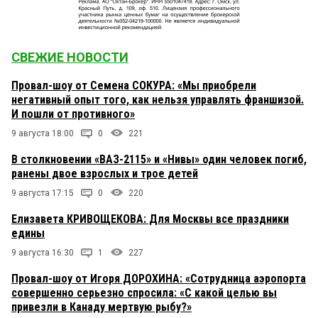
СВЕЖИЕ НОВОСТИ
Провал-шоу от Семена СОКУРА: «Мы приобрели
негативный опыт того, как нельзя управлять франшизой.
И пошли от противного»
9 августа 18:00
0
221
В столкновении «ВАЗ-2115» и «Нивы» один человек погиб,
ранены двое взрослых и трое детей
9 августа 17:15
0
220
Елизавета КРИВОЩЕКОВА: Для Москвы все праздники
едины
9 августа 16:30
1
227
Провал-шоу от Игоря ДОРОХИНА: «Сотрудница аэропорта
совершенно серьезно спросила: «С какой целью вы
привезли в Канаду мертвую рыбу?»