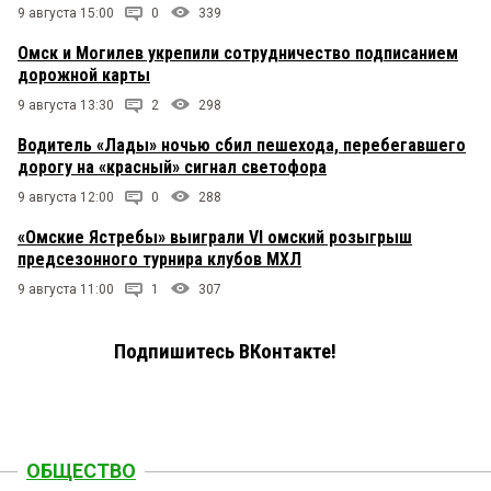
9 августа 15:00
0
339
Омск и Могилев укрепили сотрудничество подписанием
дорожной карты
9 августа 13:30
2
298
Водитель «Лады» ночью сбил пешехода, перебегавшего
дорогу на «красный» сигнал светофора
9 августа 12:00
0
288
«Омские Ястребы» выиграли VI омский розыгрыш
предсезонного турнира клубов МХЛ
9 августа 11:00
1
307
Подпишитесь ВКонтакте!
ОБЩЕСТВО