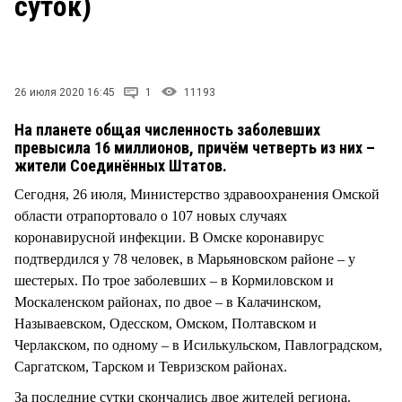
суток)
СТИЛЬ ЖИЗНИ
26 июля 2020 16:45
1
11193
На планете общая численность заболевших
превысила 16 миллионов, причём четверть из них –
жители Соединённых Штатов.
Сегодня, 26 июля, Министерство здравоохранения Омской
области отрапортовало о 107 новых случаях
коронавирусной инфекции. В Омске коронавирус
подтвердился у 78 человек, в Марьяновском районе – у
шестерых. По трое заболевших – в Кормиловском и
Москаленском районах, по двое – в Калачинском,
Называевском, Одесском, Омском, Полтавском и
Черлакском, по одному – в Исилькульском, Павлоградском,
Саргатском, Тарском и Тевризском районах.
За последние сутки скончались двое жителей региона.