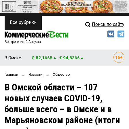
Все рубрики
Поиск по сайту
ПОЛИТИКА
Свежий выпуск
Медиа
ФИНАНСЫ
Воскресенье, 9 Августа
Кто есть кто
НЕДВИЖИМОСТЬ
В Омске:
$ 82,1665
€ 94,8366
Интервью
БИЗНЕС
Главная
→
Новости
→
Общество
Мнения
ОБЩЕСТВО
В Омской области – 107
Рейтинги
ЗАКОН
новых случаев COVID-19,
Блоги
НОВОСТИ КОМПАНИЙ
больше всего – в Омске и в
Архив
ПРОИСШЕСТВИЯ
Марьяновском районе (итоги