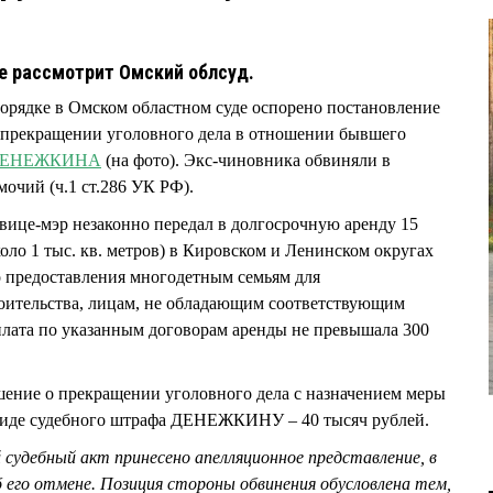
е рассмотрит Омский облсуд.
орядке в Омском областном суде оспорено постановление
 прекращении уголовного дела в отношении бывшего
 ДЕНЕЖКИНА
(на фото). Экс-чиновника обвиняли в
чий (ч.1 ст.286 УК РФ).
 вице-мэр незаконно передал в долгосрочную аренду 15
оло 1 тыс. кв. метров) в Кировском и Ленинском округах
о предоставления многодетным семьям для
ительства, лицам, не обладающим соответствующим
плата по указанным договорам аренды не превышала 300
ение о прекращении уголовного дела с назначением меры
 виде судебного штрафа ДЕНЕЖКИНУ – 40 тысяч рублей.
судебный акт принесено апелляционное представление, в
 его отмене. Позиция стороны обвинения обусловлена тем,