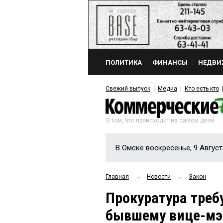
ПОЛИТИКА
ФИНАНСЫ
НЕДВИ
Свежий выпуск
Медиа
Кто есть кто
О том, что происходит на самом деле
В Омске воскресенье, 9 Август
Главная
→
Новости
→
Закон
Прокуратура треб
бывшему вице-мэ