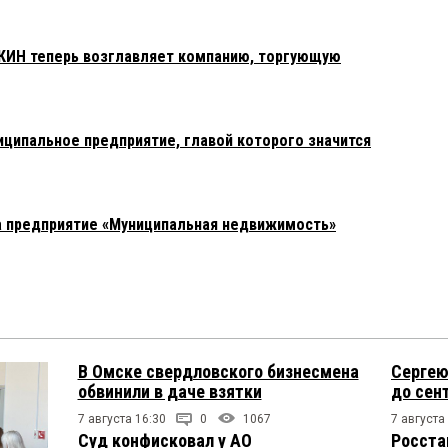
ИН теперь возглавляет компанию, торгующую
ципальное предприятие, главой которого значится
 предприятие «Муниципальная недвижимость»
В Омске свердловского бизнесмена
Сергею
обвинили в даче взятки
до сен
7 августа 16:30
0
1067
7 августа
Суд конфисковал у АО
Росста