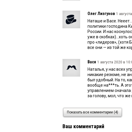
Олег Лизгунов
1 августа
Наташе и Васе. Нееет.
политики господина К
России. И нас коснулос
уже в скобках)...хоть
про «лидеров», (хотя Б
все они — из той же ко
Вася
1 августа 2020 в 10:
Наталья, у нас всех 
никакие резюме, не а
был удобный. На то, к
вообще на***ть. А это
управлением сначала 
за голову, мол, что ж
Наталья
1 августа 2020 в
Показать все комментарии (4)
Очень интересно, те 
заместителя мэра кан
Ваш комментарий