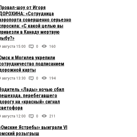
Провал-шоу от Игоря
ДОРОХИНА: «Сотрудница
аэропорта совершенно серьезно
спросила: «С какой целью вы
привезли в Канаду мертвую
рыбу?»
9 августа 15:00
0
160
Омск и Могилев укрепили
сотрудничество подписанием
дорожной карты
9 августа 13:30
0
194
Водитель «Лады» ночью сбил
пешехода, перебегавшего
дорогу на «красный» сигнал
светофора
9 августа 12:00
0
211
«Омские Ястребы» выиграли VI
омский розыгрыш