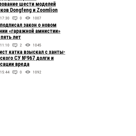
зование шести моделей
иков Dongfeng и Zoomlion
 17:30
0
1007
подписал закон о новом
нии «гаражной амнистии»
 пять лет
 11:10
2
1045
ст катка взыскал с ханты-
ского СУ №967 долги и
сации вреда
 15:44
0
1092