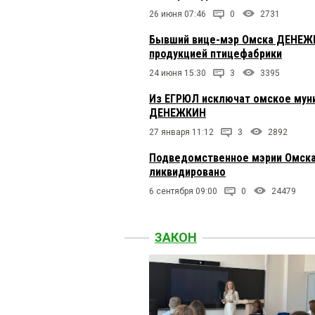
26 июня 07:46
0
2731
Бывший вице-мэр Омска ДЕНЕЖК
продукцией птицефабрики
24 июня 15:30
3
3395
Из ЕГРЮЛ исключат омское муни
ДЕНЕЖКИН
27 января 11:12
3
2892
Подведомственное мэрии Омска
ликвидировано
6 сентября 09:00
0
24479
ЗАКОН