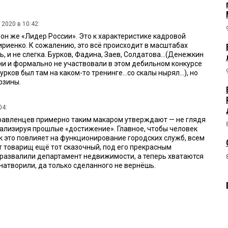
 2020 в 10:42:
..он же «Лидер России». Это к характеристике кадровой
ириенко. К сожалению, это всё происходит в масштабах
ь, и не слегка. Бурков, Фадина, Заев, Солдатова...(Денежкин
 они и формально не участвовали в этом дебильном конкурсе
урков был там на каком-то тренинге...со скалы нырял...), но
рзины.
04:
управленцев примерно таким макаром утверждают — не глядя
нализируя прошлые «достижение». Главное, чтобы человек
ак это повлияет на функционирование городских служб, всем
т товарищ ещё тот сказочный, под его прекрасным
развалили департамент недвижимости, а теперь хватаются
е натворили, да только сделанного не вернёшь.
 09:45:
люди, которые рассматривали и утверждали на должность
дидатуру с таким резюме, о чем вообще думали?