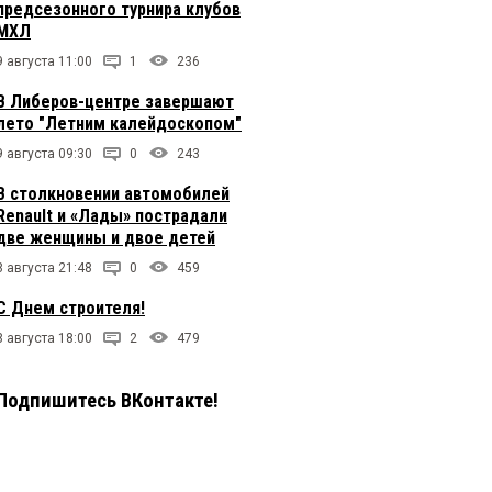
предсезонного турнира клубов
МХЛ
9 августа 11:00
1
236
В Либеров-центре завершают
лето "Летним калейдоскопом"
9 августа 09:30
0
243
В столкновении автомобилей
Renault и «Лады» пострадали
две женщины и двое детей
8 августа 21:48
0
459
С Днем строителя!
8 августа 18:00
2
479
Подпишитесь ВКонтакте!