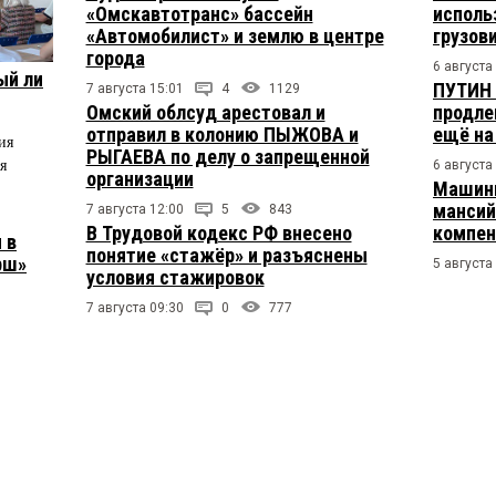
«Омскавтотранс» бассейн
исполь
«Автомобилист» и землю в центре
грузов
города
6 августа
ый ли
ПУТИН 
7 августа 15:01
4
1129
Омский облсуд арестовал и
продле
отправил в колонию ПЫЖОВА и
ещё на
ия
РЫГАЕВА по делу о запрещенной
я
6 августа
организации
Машини
мансий
7 августа 12:00
5
843
В Трудовой кодекс РФ внесено
компен
 в
понятие «стажёр» и разъяснены
рш»
5 августа
условия стажировок
7 августа 09:30
0
777