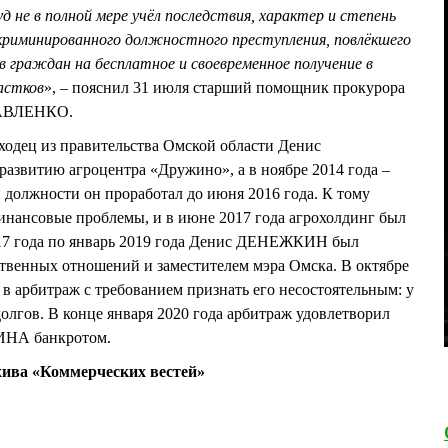
д не в полной мере учёл последствия, характер и степень
риминированного должностного преступления, повлёкшего
 граждан на бесплатное и своевременное получение в
астков
», – пояснил 31 июля старший помощник прокурора
ПАВЛЕНКО.
ыходец из правительства Омской области Денис
звитию агроцентра «Дружино», а в ноябре 2014 года –
 должности он проработал до июня 2016 года. К тому
инансовые проблемы, и в июне 2017 года агрохолдинг был
017 года по январь 2019 года Денис ДЕНЕЖКИН был
твенных отношений и заместителем мэра Омска. В октябре
 арбитраж с требованием признать его несостоятельным: у
олгов. В конце января 2020 года арбитраж удовлетворил
КИНА банкротом.
хива «Коммерческих вестей»