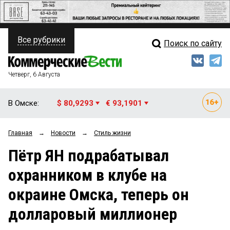
Все рубрики
Поиск по сайту
ПОЛИТИКА
Свежий выпуск
Медиа
ФИНАНСЫ
Четверг, 6 Августа
Кто есть кто
НЕДВИЖИМОСТЬ
В Омске:
$ 80,9293
€ 93,1901
Интервью
БИЗНЕС
Главная
→
Новости
→
Стиль жизни
Мнения
ОБЩЕСТВО
Пётр ЯН подрабатывал
Рейтинги
ЗАКОН
охранником в клубе на
Блоги
НОВОСТИ КОМПАНИЙ
окраине Омска, теперь он
Архив
ПРОИСШЕСТВИЯ
долларовый миллионер
СТИЛЬ ЖИЗНИ