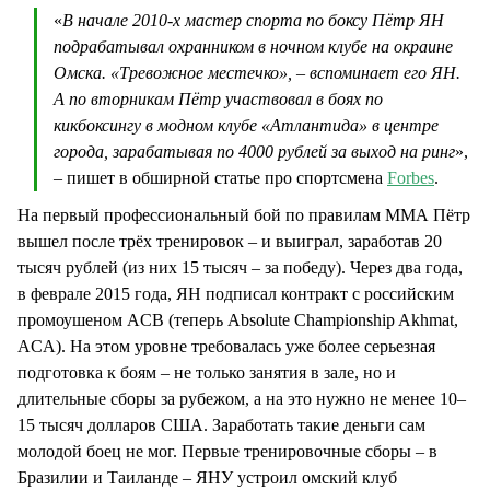
«
В начале 2010-х мастер спорта по боксу Пётр ЯН
подрабатывал охранником в ночном клубе на окраине
Омска. «Тревожное местечко», – вспоминает его ЯН.
А по вторникам Пётр участвовал в боях по
кикбоксингу в модном клубе «Атлантида» в центре
города, зарабатывая по 4000 рублей за выход на ринг
»,
– пишет в обширной статье про спортсмена
Forbes
.
На первый профессиональный бой по правилам ММА Пётр
вышел после трёх тренировок – и выиграл, заработав 20
тысяч рублей (из них 15 тысяч – за победу). Через два года,
в феврале 2015 года, ЯН подписал контракт с российским
промоушеном ACB (теперь Absolute Championship Akhmat,
ACA). На этом уровне требовалась уже более серьезная
подготовка к боям – не только занятия в зале, но и
длительные сборы за рубежом, а на это нужно не менее 10–
15 тысяч долларов США. Заработать такие деньги сам
молодой боец не мог. Первые тренировочные сборы – в
Бразилии и Таиланде – ЯНУ устроил омский клуб