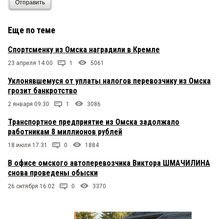
Отправить
Еще по теме
Спортсменку из Омска наградили в Кремле
23 апреля 14:00
1
5061
Уклонявшемуся от уплаты налогов перевозчику из Омска
грозит банкротство
2 января 09:30
1
3086
Транспортное предприятие из Омска задолжало
работникам 8 миллионов рублей
18 июля 17:31
0
1884
В офисе омского автоперевозчика Виктора ШМАЧИЛИНА
снова проведены обыски
26 октября 16:02
0
3370