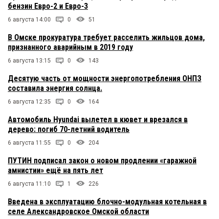
бензин Евро-2 и Евро-3
6 августа 14:00
0
51
В Омске прокуратура требует расселить жильцов дома,
признанного аварийным в 2019 году
6 августа 13:15
0
143
Десятую часть от мощности энергопотребления ОНПЗ
составила энергия солнца.
6 августа 12:35
0
164
Автомобиль Hyundai вылетел в кювет и врезался в
дерево: погиб 70-летний водитель
6 августа 11:55
0
204
ПУТИН подписал закон о новом продлении «гаражной
амнистии» ещё на пять лет
6 августа 11:10
1
226
Введена в эксплуатацию блочно-модульная котельная в
селе Александровское Омской области