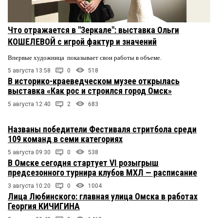
Что отражается в "Зеркале": выставка Ольги
КОШЕЛЕВОЙ с игрой фактур и значений
Впервые художница показывает свои работы в объеме.
5 августа 13:58
0
518
В историко-краеведческом музее открылась
выставка «Как рос и строился город Омск»
5 августа 12:40
2
683
Названы победители Фестиваля стритбола среди
109 команд в семи категориях
5 августа 09:30
0
538
В Омске сегодня стартует VI розыгрыш
предсезонного турнира клубов МХЛ — расписание
3 августа 10:20
0
1004
Лица Любинского: главная улица Омска в работах
Георгия КИЧИГИНА