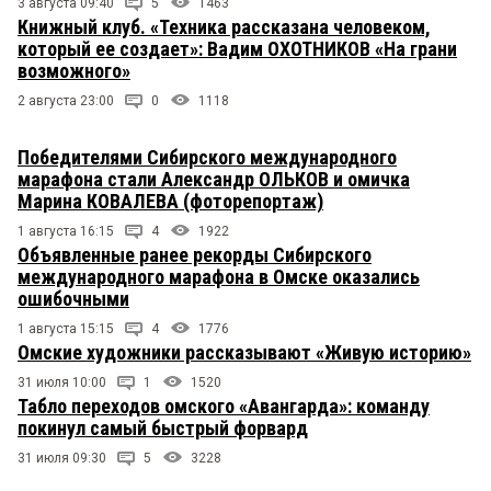
3 августа 09:40
5
1463
Книжный клуб. «Техника рассказана человеком,
который ее создает»: Вадим ОХОТНИКОВ «На грани
возможного»
2 августа 23:00
0
1118
Победителями Сибирского международного
марафона стали Александр ОЛЬКОВ и омичка
Марина КОВАЛЕВА (фоторепортаж)
1 августа 16:15
4
1922
Объявленные ранее рекорды Сибирского
международного марафона в Омске оказались
ошибочными
1 августа 15:15
4
1776
Омские художники рассказывают «Живую историю»
31 июля 10:00
1
1520
Табло переходов омского «Авангарда»: команду
покинул самый быстрый форвард
31 июля 09:30
5
3228