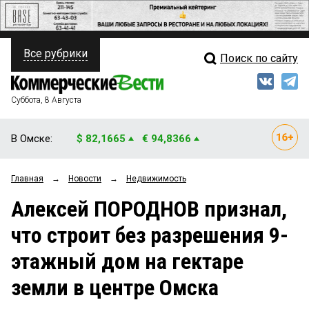
Все рубрики
Поиск по сайту
ПОЛИТИКА
Свежий выпуск
Медиа
ФИНАНСЫ
Суббота, 8 Августа
Кто есть кто
НЕДВИЖИМОСТЬ
В Омске:
$ 82,1665
€ 94,8366
Интервью
БИЗНЕС
Главная
→
Новости
→
Недвижимость
Мнения
ОБЩЕСТВО
Алексей ПОРОДНОВ признал,
Рейтинги
ЗАКОН
что строит без разрешения 9-
Блоги
НОВОСТИ КОМПАНИЙ
этажный дом на гектаре
Архив
ПРОИСШЕСТВИЯ
земли в центре Омска