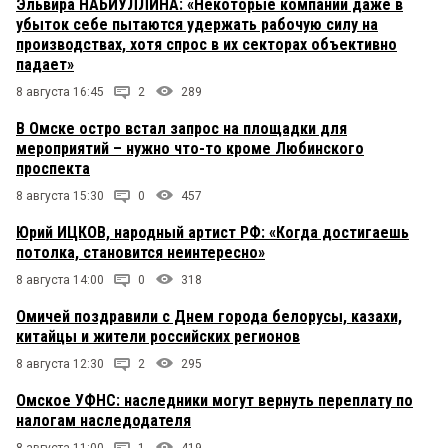
Эльвира НАБИУЛЛИНА: «Некоторые компании даже в
убыток себе пытаются удержать рабочую силу на
производствах, хотя спрос в их секторах объективно
падает»
8 августа 16:45
2
289
В Омске остро встал запрос на площадки для
мероприятий – нужно что-то кроме Любинского
проспекта
8 августа 15:30
0
457
Юрий ИЦКОВ, народный артист РФ: «Когда достигаешь
потолка, становится неинтересно»
8 августа 14:00
0
318
Омичей поздравили с Днем города белорусы, казахи,
китайцы и жители российских регионов
8 августа 12:30
2
295
Омское УФНС: наследники могут вернуть переплату по
налогам наследодателя