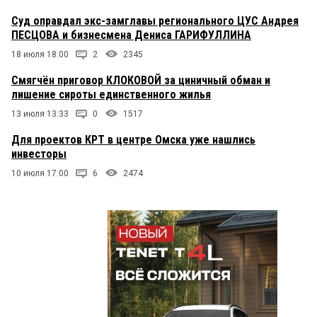
Суд оправдал экс-замглавы регионального ЦУС Андрея
ПЕСЦОВА и бизнесмена Дениса ГАРИФУЛЛИНА
18 июля 18:00
2
2345
Смягчён приговор КЛОКОВОЙ за циничный обман и
лишение сироты единственного жилья
13 июля 13:33
0
1517
Для проектов КРТ в центре Омска уже нашлись
инвесторы
10 июля 17:00
6
2474