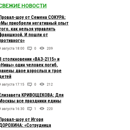
СВЕЖИЕ НОВОСТИ
Провал-шоу от Семена СОКУРА:
«Мы приобрели негативный опыт
того, как нельзя управлять
франшизой. И пошли от
противного»
9 августа 18:00
0
209
В столкновении «ВАЗ-2115» и
«Нивы» один человек погиб,
ранены двое взрослых и трое
детей
9 августа 17:15
0
212
Елизавета КРИВОЩЕКОВА: Для
Москвы все праздники едины
9 августа 16:30
1
220
Провал-шоу от Игоря
ДОРОХИНА: «Сотрудница