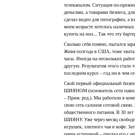
телеканалом. Ситуация по-прежне
деньгами, а товарами бизнеса, дл
сделал видео для типографии, а в
моем возрасте хотелось наличных 
купить на них... Так что эту барт
Сколько себя помню, пытался зара
Живя полгода в США, тоже хвата
часы. Иногда на нескольких работ
другую. Результатом этого стало т
последнем курсе – год ни в чем се
Свой первый официальный бизнес 
ШИЯНОМ (основатель сети павил
– Прим. ред.). Мы работали в ко
свою сеть салонов сотовой связи.
общественного питания. В 30 лет 
ШИЯНУ. Уже через месяц свободно
игрушек, элитного чая и кофе. За
очень успешный – продал его с н