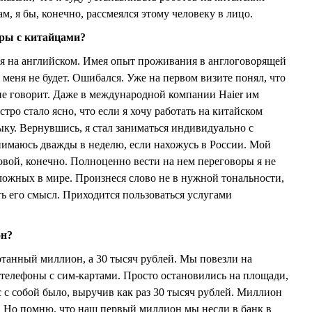
, я бы, конечно, рассмеялся этому человеку в лицо.
оры с китайцами?
я на английском. Имея опыт проживания в англоговорящей
у меня не будет. Ошибался. Уже на первом визите понял, что
не говорит. Даже в международной компании Haier им
тро стало ясно, что если я хочу работать на китайском
ыку. Вернувшись, я стал заниматься индивидуально с
нимаюсь дважды в неделю, если нахожусь в России. Мой
овой, конечно. Полноценно вести на нем переговоры я не
сложных в мире. Произнеся слово не в нужной тональности,
ь его смысл. Приходится пользоваться услугами
он?
танный миллион, а 30 тысяч рублей. Мы повезли на
телефоны с сим-картами. Просто остановились на площади,
с с собой было, выручив как раз 30 тысяч рублей. Миллион
к. Но помню, что наш первый миллион мы несли в банк в