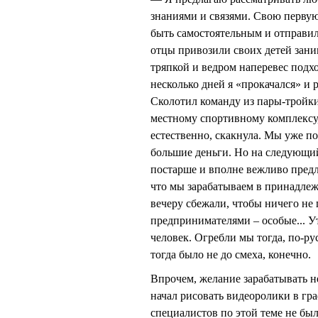
знаниями и связями. Свою первую 
быть самостоятельным и отправи
отцы привозили своих детей заним
тряпкой и ведром наперевес подх
несколько дней я «прокачался» и
Сколотил команду из пары-тройки
местному спортивному комплексу
естественно, скакнула. Мы уже п
большие деньги. Но на следующий
постарше и вполне вежливо предл
что мы зарабатываем в принадлеж
вечеру сбежали, чтобы ничего не 
предпринимателями – особые... Ут
человек. Огребли мы тогда, по-ру
тогда было не до смеха, конечно.
Впрочем, желание зарабатывать не
начал рисовать видеоролики в гр
специалистов по этой теме не был