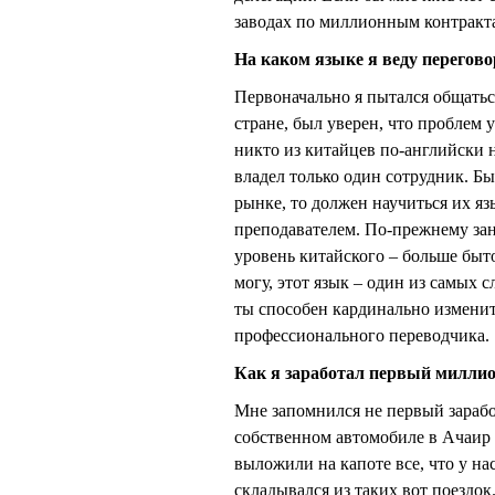
заводах по миллионным контрактам
На каком языке я веду перегов
Первоначально я пытался общатьс
стране, был уверен, что проблем 
никто из китайцев по-английски 
владел только один сотрудник. Быс
рынке, то должен научиться их яз
преподавателем. По-прежнему за
уровень китайского – больше быт
могу, этот язык – один из самых 
ты способен кардинально изменит
профессионального переводчика.
Как я заработал первый милли
Мне запомнился не первый зарабо
собственном автомобиле в Ачаир 
выложили на капоте все, что у на
складывался из таких вот поездо