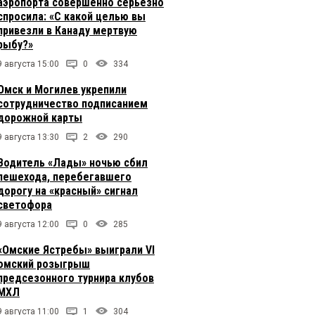
аэропорта совершенно серьезно
спросила: «С какой целью вы
привезли в Канаду мертвую
рыбу?»
9 августа 15:00
0
334
Омск и Могилев укрепили
сотрудничество подписанием
дорожной карты
9 августа 13:30
2
290
Водитель «Лады» ночью сбил
пешехода, перебегавшего
дорогу на «красный» сигнал
светофора
9 августа 12:00
0
285
«Омские Ястребы» выиграли VI
омский розыгрыш
предсезонного турнира клубов
МХЛ
9 августа 11:00
1
304