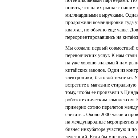
потенциальными партнерами. Но в
понять, что на их рынке с нашим 
миллиардными выручками. Однако
продолжили командировки туда уж
квартал, но обычно еще чаще. Д
переориентировавшись на китайс
Мы создали первый совместный с
переводческих услуг. К нам стал
на уже хорошо знакомый нам рыно
китайских заводов. Один из конт
электроники, бытовой техники. У 
встретите в магазине стиральную 
тому, чтобы ее произвели в Цинд
робототехническим комплексом. Б
примерно сотню перелетов между 
считать... Около 2000 часов я пр
на международные мероприятия в
бизнес-инкубаторе участвую и по 
делегаций. Если бы мне пять лет 