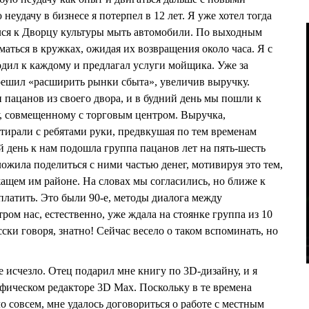
неудачу в бизнесе я потерпел в 12 лет. Я уже хотел тогда
лся к Дворцу культуры мыть автомобили. По выходным
аться в кружках, ожидая их возвращения около часа. Я с
одил к каждому и предлагал услуги мойщика. Уже за
 решил «расширить рынки сбыта», увеличив выручку.
 пацанов из своего двора, и в будний день мы пошли к
, совмещенному с торговым центром. Выручка,
отирали с ребятами руки, предвкушая по тем временам
 день к нам подошла группа пацанов лет на пять-шесть
ожила поделиться с ними частью денег, мотивируя это тем,
ащем им районе. На словах мы согласились, но ближе к
платить. Это были 90-е, методы диалога между
ром нас, естественно, уже ждала на стоянке группа из 10
сски говоря, знатно! Сейчас весело о таком вспоминать, но
 исчезло. Отец подарил мне книгу по 3D-дизайну, и я
афическом редакторе 3D Max. Поскольку в те времена
о совсем, мне удалось договориться о работе с местным