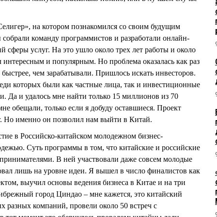
«Селигер», на котором познакомился со своим будущим
 собрали команду программистов и разработали онлайн-
 сферы услуг. На это ушло около трех лет работы и около
 интересным и популярным. Но проблема оказалась как раз
 быстрее, чем зарабатывали. Пришлось искать инвесторов.
реди которых были как частные лица, так и инвестиционные
. Да и удалось мне найти только 15 миллионов из 70
не обещали, только если я добуду оставшиеся. Проект
г. Но именно он позволил нам выйти в Китай.
астие в Российско-китайском молодежном бизнес-
дежью. Суть программы в том, что китайские и российские
принимателями. В ней участвовали даже совсем молодые
овал лишь на уровне идеи. Я вышел в число финалистов как
том, выучил основы ведения бизнеса в Китае и на три
ибрежный город Циндао – мне кажется, это китайский
х разных компаний, провели около 50 встреч с