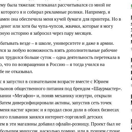
му была тяжелая: телеканал рассчитывался со мной не
я которого я и собирал рекламные ролики. Например, я
замен она обеспечила меня кучей бумаги для принтера. Но в
денег или хотя бы чупа-чупсов, жвачки, которые я могу
ерную историю я забросил через пару месяцев.
батывать везде – в школе, университете и даже в армии.
лся за любую возможность взять дополнительные рабочие
ах трудился больше суток – одна деятельность перетекала в
о, что по возвращении в Россию – я тогда учился на
бе не отказывал.
я запустил в сознательном возрасте вместе с Юрием
ьонов общественного питания под брендом «Шаурмастер».
мпании «Мегафон» и, поняв механику изнутри, открыли
 Затем диверсифицировали активы, запустив сеть точек
меня настиг кризис и я продал свои доли в обоих бизнесах
го плавания занялся интернет-торговлей детских
тем в эти магазины добавил офлайн-розницу. Проект был не
ебольшим минусом, насколько помню, или в лучшем случае