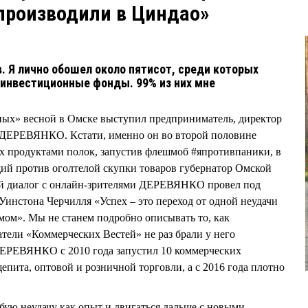
 производили в Циндао»
. Я лично обошел около пятисот, среди которых
и инвестиционные фонды. 99% из них мне
ных» весной в Омске выступил предприниматель, директор
ДЕРЕВЯНКО. Кстати, именно он во второй половине
ых продуктами полок, запустив флешмоб #япротивпаники, в
ий против оголтелой скупки товаров губернатор Омской
й диалог с онлайн-зрителями ДЕРЕВЯНКО провел под
Уинстона Черчилля «Успех – это переход от одной неудачи
мом». Мы не станем подробно описывать то, как
атели «Коммерческих Вестей» не раз брали у него
ЕРЕВЯНКО с 2010 года запустил 10 коммерческих
епита, оптовой и розничной торговли, а с 2016 года плотно
ую неудачу как опыт и двигаться дальше с новыми