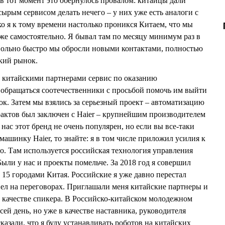
 тот момент это обернулось провалом: китайцы дали
сырым сервисом делать нечего – у них уже есть аналоги с
 я к тому времени настолько проникся Китаем, что мы
е самостоятельно. Я бывал там по месяцу минимум раз в
овольно быстро мы обросли новыми контактами, полностью
кий рынок.
 китайскими партнерами сервис по оказанию
и обращаться соотечественники с просьбой помочь им выйти
к. Затем мы взялись за серьезный проект – автоматизацию
рактов был заключен с Haier – крупнейшим производителем
нас этот бренд не очень популярен, но если вы все-таки
машинку Haier, то знайте: я в том числе приложил усилия к
ао. Там используется российская технология управления
ыли у нас и проекты помельче. За 2018 год я совершил
15 городами Китая. Российские я уже давно перестал
овел на переговорах. Приглашали меня китайские партнеры и
 качестве спикера. В Российско-китайском молодежном
сей день, но уже в качестве наставника, руководителя
сказали, что я буду устанавливать роботов на китайских