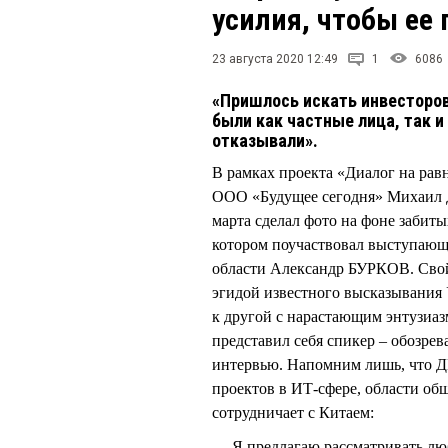
усилия, чтобы ее
23 августа 2020 12:49
1
6086
«Пришлось искать инвесторов
были как частные лица, так 
отказывали».
В рамках проекта «Диалог на рав
ООО «Будущее сегодня» Михаил 
марта сделал фото на фоне забит
котором поучаствовал выступающ
области Александр БУРКОВ. Сво
эгидой известного высказывания 
к другой с нарастающим энтузиаз
представил себя спикер – обозрев
интервью. Напомним лишь, что Д
проектов в ИТ-сфере, области общ
сотрудничает с Китаем:
— Я предлагаю рассматривать люб