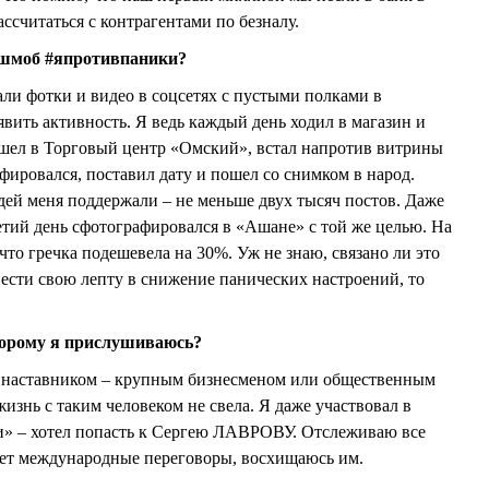
ссчитаться с контрагентами по безналу.
шмоб #япротивпаники?
али фотки и видео в соцсетях с пустыми полками в
вить активность. Я ведь каждый день ходил в магазин и
Пошел в Торговый центр «Омский», встал напротив витрины
фировался, поставил дату и пошел со снимком в народ.
дей меня поддержали – не меньше двух тысяч постов. Даже
етий день сфотографировался в «Ашане» с той же целью. На
то гречка подешевела на 30%. Уж не знаю, связано ли это
нести свою лепту в снижение панических настроений, то
оторому я прислушиваюсь?
 с наставником – крупным бизнесменом или общественным
жизнь с таким человеком не свела. Я даже участвовал в
и» – хотел попасть к Сергею ЛАВРОВУ. Отслеживаю все
едет международные переговоры, восхищаюсь им.