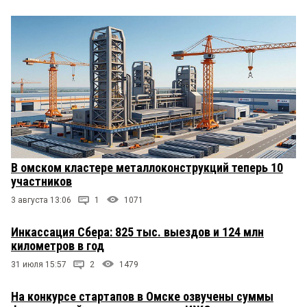
В омском кластере металлоконструкций теперь 10
участников
3 августа 13:06
1
1071
Инкассация Сбера: 825 тыс. выездов и 124 млн
километров в год
31 июля 15:57
2
1479
На конкурсе стартапов в Омске озвучены суммы