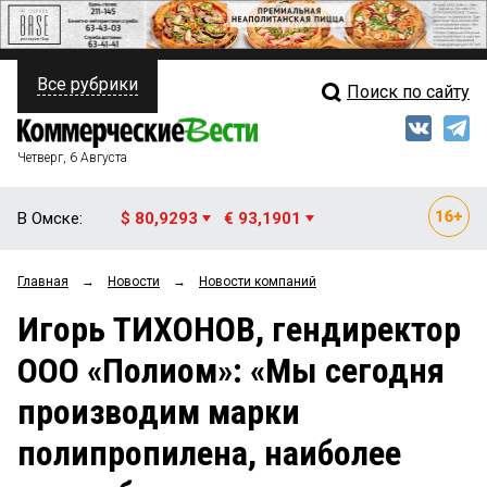
Все рубрики
Поиск по сайту
ПОЛИТИКА
Свежий выпуск
Медиа
ФИНАНСЫ
Четверг, 6 Августа
Кто есть кто
НЕДВИЖИМОСТЬ
В Омске:
$ 80,9293
€ 93,1901
Интервью
БИЗНЕС
Главная
→
Новости
→
Новости компаний
Мнения
ОБЩЕСТВО
Игорь ТИХОНОВ, гендиректор
Рейтинги
ЗАКОН
ООО «Полиом»: «Мы сегодня
Блоги
НОВОСТИ КОМПАНИЙ
производим марки
Архив
ПРОИСШЕСТВИЯ
полипропилена, наиболее