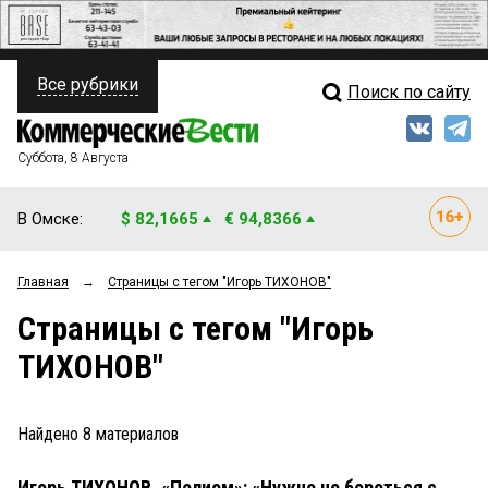
Все рубрики
Поиск по сайту
ПОЛИТИКА
Свежий выпуск
Медиа
ФИНАНСЫ
Суббота, 8 Августа
Кто есть кто
НЕДВИЖИМОСТЬ
В Омске:
$ 82,1665
€ 94,8366
Интервью
БИЗНЕС
Главная
→
Страницы c тегом "Игорь ТИХОНОВ"
Мнения
ОБЩЕСТВО
Страницы c тегом "Игорь
Рейтинги
ЗАКОН
ТИХОНОВ"
Блоги
НОВОСТИ КОМПАНИЙ
Архив
Найдено
8
материалов
ПРОИСШЕСТВИЯ
Игорь ТИХОНОВ, «Полиом»: «Нужно не бороться с
СТИЛЬ ЖИЗНИ