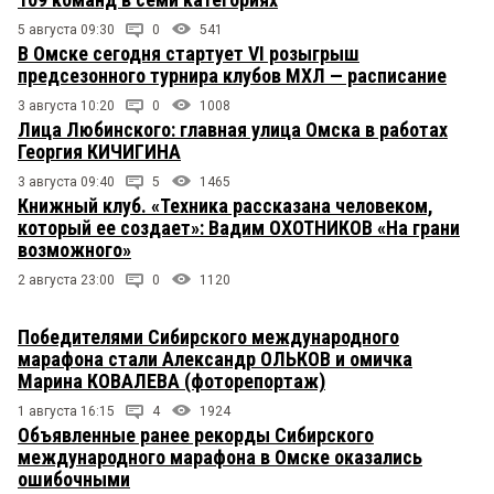
5 августа 09:30
0
541
В Омске сегодня стартует VI розыгрыш
предсезонного турнира клубов МХЛ — расписание
3 августа 10:20
0
1008
Лица Любинского: главная улица Омска в работах
Георгия КИЧИГИНА
3 августа 09:40
5
1465
Книжный клуб. «Техника рассказана человеком,
который ее создает»: Вадим ОХОТНИКОВ «На грани
возможного»
2 августа 23:00
0
1120
Победителями Сибирского международного
марафона стали Александр ОЛЬКОВ и омичка
Марина КОВАЛЕВА (фоторепортаж)
1 августа 16:15
4
1924
Объявленные ранее рекорды Сибирского
международного марафона в Омске оказались
ошибочными