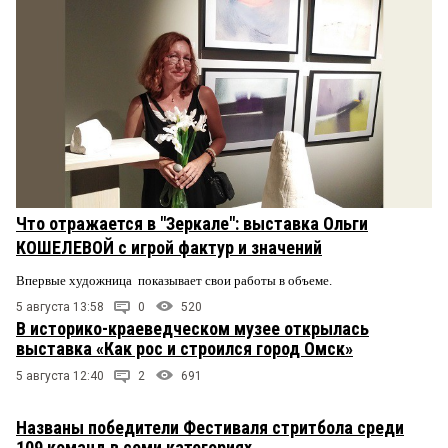
Что отражается в "Зеркале": выставка Ольги
КОШЕЛЕВОЙ с игрой фактур и значений
Впервые художница показывает свои работы в объеме.
5 августа 13:58
0
520
В историко-краеведческом музее открылась
выставка «Как рос и строился город Омск»
5 августа 12:40
2
691
Названы победители Фестиваля стритбола среди
109 команд в семи категориях