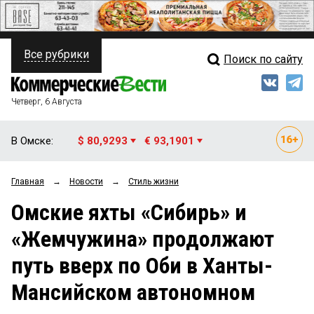
Все рубрики
Поиск по сайту
ПОЛИТИКА
Свежий выпуск
Медиа
ФИНАНСЫ
Четверг, 6 Августа
Кто есть кто
НЕДВИЖИМОСТЬ
В Омске:
$ 80,9293
€ 93,1901
Интервью
БИЗНЕС
Главная
→
Новости
→
Стиль жизни
Мнения
ОБЩЕСТВО
Омские яхты «Сибирь» и
Рейтинги
ЗАКОН
«Жемчужина» продолжают
Блоги
НОВОСТИ КОМПАНИЙ
путь вверх по Оби в Ханты-
Архив
ПРОИСШЕСТВИЯ
Мансийском автономном
СТИЛЬ ЖИЗНИ