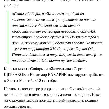
сообщил:
«
Яхты «Сибирь» и «Жемчужина» идут по
малонаселенным местам при практически полном
отсутствии мобильной связи. За период
«радиомолчания» экспедиция преодолела около 450
километров, проходя в среднем по 115 километров в
день. К данному моменту достигли поселка Полноват
– уже на территории ХМАО, на реке Горная Обь.
Помогаем двигателям парусами, когда есть ветер – в
нижнем течении Обь почти прямолинейна
».
Капитаны яхт «Сибирь» и «Жемчужина» Сергей
ЩЕРБАКОВ и Владимир ВАКАРИН планируют прибытие
в Ханты-Мансийск 12 сентября.
На тюменском севере (по сравнению с Омском) световой
день становится немного короче, а ночи – холоднее. И все
же с каждым километром яхты приближаются к родным
омским берегам.