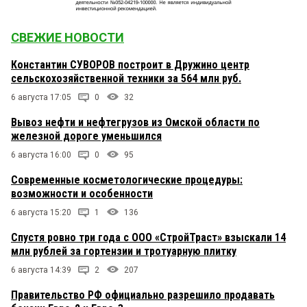
СВЕЖИЕ НОВОСТИ
Константин СУВОРОВ построит в Дружино центр
сельскохозяйственной техники за 564 млн руб.
6 августа 17:05
0
32
Вывоз нефти и нефтегрузов из Омской области по
железной дороге уменьшился
6 августа 16:00
0
95
Современные косметологические процедуры:
возможности и особенности
6 августа 15:20
1
136
Спустя ровно три года с ООО «СтройТраст» взыскали 14
млн рублей за гортензии и тротуарную плитку
6 августа 14:39
2
207
Правительство РФ официально разрешило продавать