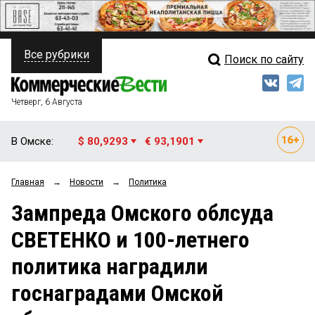
Все рубрики
Поиск по сайту
ПОЛИТИКА
Свежий выпуск
Медиа
ФИНАНСЫ
Четверг, 6 Августа
Кто есть кто
НЕДВИЖИМОСТЬ
В Омске:
$ 80,9293
€ 93,1901
Интервью
БИЗНЕС
Главная
→
Новости
→
Политика
Мнения
ОБЩЕСТВО
Зампреда Омского облсуда
Рейтинги
ЗАКОН
СВЕТЕНКО и 100-летнего
Блоги
НОВОСТИ КОМПАНИЙ
политика наградили
Архив
ПРОИСШЕСТВИЯ
госнаградами Омской